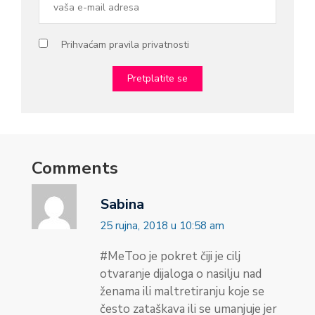
Prihvaćam pravila privatnosti
Comments
Sabina
25 rujna, 2018 u 10:58 am
#MeToo je pokret čiji je cilj
otvaranje dijaloga o nasilju nad
ženama ili maltretiranju koje se
često zataškava ili se umanjuje jer