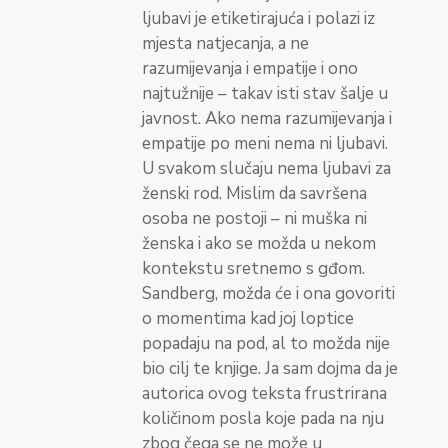
ljubavi je etiketirajuća i polazi iz
mjesta natjecanja, a ne
razumijevanja i empatije i ono
najtužnije – takav isti stav šalje u
javnost. Ako nema razumijevanja i
empatije po meni nema ni ljubavi.
U svakom slučaju nema ljubavi za
ženski rod. Mislim da savršena
osoba ne postoji – ni muška ni
ženska i ako se možda u nekom
kontekstu sretnemo s gđom.
Sandberg, možda će i ona govoriti
o momentima kad joj loptice
popadaju na pod, al to možda nije
bio cilj te knjige. Ja sam dojma da je
autorica ovog teksta frustrirana
količinom posla koje pada na nju
zbog čega se ne može u