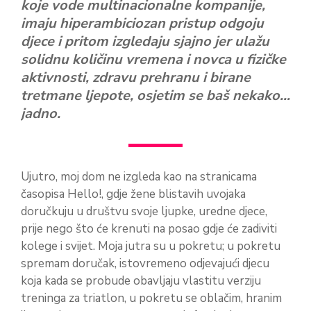
koje vode multinacionalne kompanije,
imaju hiperambiciozan pristup odgoju
djece i pritom izgledaju sjajno jer ulažu
solidnu količinu vremena i novca u fizičke
aktivnosti, zdravu prehranu i birane
tretmane ljepote, osjetim se baš nekako…
jadno.
Ujutro, moj dom ne izgleda kao na stranicama
časopisa Hello!, gdje žene blistavih uvojaka
doručkuju u društvu svoje ljupke, uredne djece,
prije nego što će krenuti na posao gdje će zadiviti
kolege i svijet. Moja jutra su u pokretu; u pokretu
spremam doručak, istovremeno odjevajući djecu
koja kada se probude obavljaju vlastitu verziju
treninga za triatlon, u pokretu se oblačim, hranim