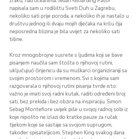
zraku, nad oceanima. Jedan «Boarding Pass»
napisala sam u rodilištu Sveti Duh u Zagrebu,
nekoliko sati prije poroda, a nekoliko ih je nastalo u
društvu jednog ili dvaju mojih dječaka na krilu čija
neposredna blizina je bila uvijet za nekoliko sati
tišine.
Kroz mnogobrojne susrete s ljudima koji se bave
pisanjem naučila sam štošta o njihovoj rutini,
uključujući činjenicu da su muškarci organiziraniji sa
svojim prostorom i vremenom. Svi s kojima sam
razgovarala o njihovoj rutini pisanja tvrde isto:
važno je imati svoj radni kutak, raditi određeni broj
sati, bez prekida i bez obzira na inspiraciju. Simon
Sebag Montefiore uvijek piše u svojoj radnoj sobi iz
koje nipošto ne izlazi do kratke pauze za ručak
tijekom koje se sastaje sa svojom suprugom,
također spisateljicom. Stephen King svakog dana