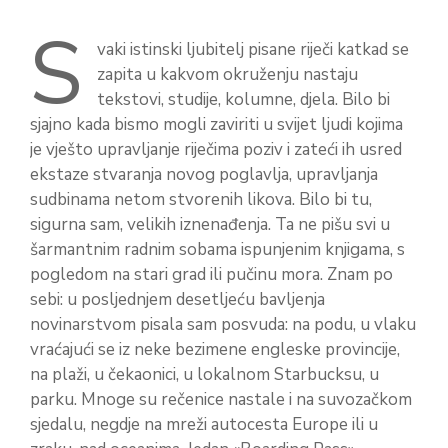
S
vaki istinski ljubitelj pisane riječi katkad se
zapita u kakvom okruženju nastaju
tekstovi, studije, kolumne, djela. Bilo bi
sjajno kada bismo mogli zaviriti u svijet ljudi kojima
je vješto upravljanje riječima poziv i zateći ih usred
ekstaze stvaranja novog poglavlja, upravljanja
sudbinama netom stvorenih likova. Bilo bi tu,
sigurna sam, velikih iznenađenja. Ta ne pišu svi u
šarmantnim radnim sobama ispunjenim knjigama, s
pogledom na stari grad ili pučinu mora. Znam po
sebi: u posljednjem desetljeću bavljenja
novinarstvom pisala sam posvuda: na podu, u vlaku
vraćajući se iz neke bezimene engleske provincije,
na plaži, u čekaonici, u lokalnom Starbucksu, u
parku. Mnoge su rečenice nastale i na suvozačkom
sjedalu, negdje na mreži autocesta Europe ili u