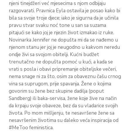
njeni tinejdžeri već mjesecima s njom odbijaju
razgovarati. Pravnica Eyla ostavila je posao kako bi
bila sa svoje troje djece; iako je sigurna da je učinila
pravu stvar svaku noć tone u san sa suzama
pitajući se kako joj je njezin život izmakao iz ruke.
Novinarka Jennifer ne dopušta mi da se nađemo u
njenom stanu jer joj je neugodno u kakvom neredu
ondje živi sa svojom obitelji. Kućni budžet
trenutačno ne dopušta pomoć u kući, a kada se
vrati s posla i obavi pripremanje obiteljske večeri,
nema snage ni za što, osim za obaveznu čašu crnog
vina sa suprugom, prije spavanja. Žene o kojima
govorim su žene bez skupine dadilja (poput
Sandberg) ili baka-servisa, žene koje žive na način
da krpaju svoje obaveze, bez da su vladarice svojih
života. Po mom mišljenju, te nesavršene žene sa
nesavršenim životima su daleko veća inspiracija od
#MeToo feministica.