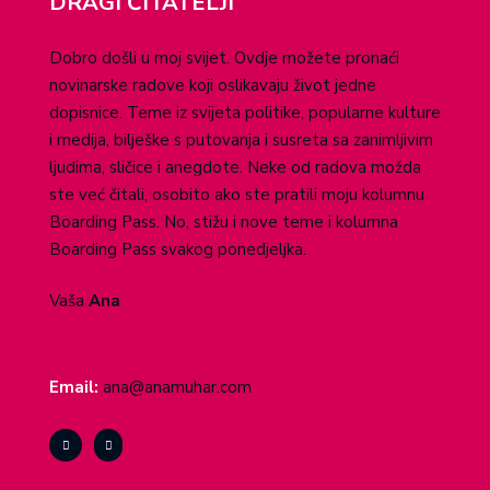
DRAGI ČITATELJI
Dobro došli u moj svijet. Ovdje možete pronaći
novinarske radove koji oslikavaju život jedne
dopisnice. Teme iz svijeta politike, popularne kulture
i medija, bilješke s putovanja i susreta sa zanimljivim
ljudima, sličice i anegdote. Neke od radova možda
ste već čitali, osobito ako ste pratili moju kolumnu
Boarding Pass. No, stižu i nove teme i kolumna
Boarding Pass svakog ponedjeljka.
Vaša
Ana
Email:
ana@anamuhar.com