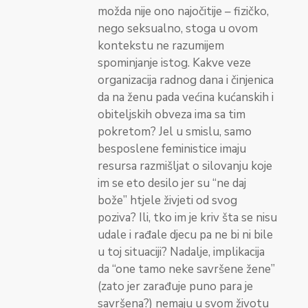
možda nije ono najočitije – fizičko,
nego seksualno, stoga u ovom
kontekstu ne razumijem
spominjanje istog. Kakve veze
organizacija radnog dana i činjenica
da na ženu pada većina kućanskih i
obiteljskih obveza ima sa tim
pokretom? Jel u smislu, samo
besposlene feministice imaju
resursa razmišljat o silovanju koje
im se eto desilo jer su “ne daj
bože” htjele živjeti od svog
poziva? Ili, tko im je kriv šta se nisu
udale i rađale djecu pa ne bi ni bile
u toj situaciji? Nadalje, implikacija
da “one tamo neke savršene žene”
(zato jer zarađuje puno para je
savršena?) nemaju u svom životu