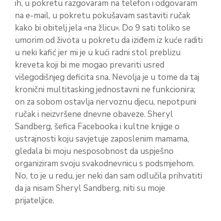
ih, u pokretu razgovaram na telefon i odgovaram
na e-mail, u pokretu pokušavam sastaviti ručak
kako bi obitelj jela «na žlicu». Do 9 sati toliko se
umorim od života u pokretu da iziđem iz kuće raditi
u neki kafić jer mi je u kući radni stol preblizu
kreveta koji bi me mogao prevariti usred
višegodišnjeg deficita sna. Nevolja je u tome da taj
kronični multitasking jednostavni ne funkcionira;
on za sobom ostavlja nervoznu djecu, nepotpuni
ručak i neizvršene dnevne obaveze. Sheryl
Sandberg, šefica Facebooka i kultne knjige o
ustrajnosti koju savjetuje zaposlenim mamama,
gledala bi moju nesposobnost da uspješno
organiziram svoju svakodnevnicu s podsmjehom.
No, to je u redu, jer neki dan sam odlučila prihvatiti
da ja nisam Sheryl Sandberg, niti su moje
prijateljice.