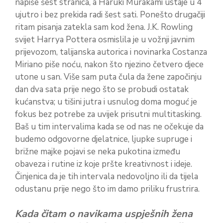
napiše šest stranica, a Haruki Murakami ustaje u 4
ujutro i bez prekida radi šest sati. Ponešto drugačiji
ritam pisanja zatekla sam kod žena. J.K. Rowling
svijet Harrya Pottera osmislila je u vožnji javnim
prijevozom, talijanska autorica i novinarka Costanza
Miriano piše noću, nakon što njezino četvero djece
utone u san. Više sam puta čula da žene započinju
dan dva sata prije nego što se probudi ostatak
kućanstva; u tišini jutra i usnulog doma moguć je
fokus bez potrebe za uvijek prisutni multitasking.
Baš u tim intervalima kada se od nas ne očekuje da
budemo odgovorne djelatnice, ljupke supruge i
brižne majke pojavi se neka pukotina između
obaveza i rutine iz koje pršte kreativnost i ideje.
Činjenica da je tih intervala nedovoljno ili da tijela
odustanu prije nego što im damo priliku frustrira.
Kada čitam o navikama uspješnih žena