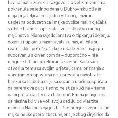
Lavina malih ženskih razgovora o velikim temama
pokrenula se jednog dana u Dubrovniku gdje je
moja prijateljica Ines, jedna vrlo organizirana i
uspješna poduzetnica i majka dvojice malih dječaka,
s obilje humora, opisivala svoje iskustvo ranog
majčinstva. Njena svjedočanstva o tipkanju i dojenju,
dojenju i tipkanju nasmijavala su nas, ali bila su
realna slika poteškoča koje mlade žene imaju pri
suočavanju s činjenicom da – dugoročno – nije
moguće biti besprijekoran u svemu. Kada sam
otvorila temu sa svojim prijateljicama, priznanja o
vlastitim prospustima nisu prestala nadolaziti:
bankarka Isabella mi je sa suzama u očima ispričala
da barem dva puta tjedno ne stiže kući na vrijeme
da bi poljubila djecu za laku noć. Emma je uvjerena
da njezina kći više voli svoju dadilju od vlastite
mame, a Nadine, koja je klasičan primjer sveprisutne
majke helikoptera izbezumljena je zbog činjenice da