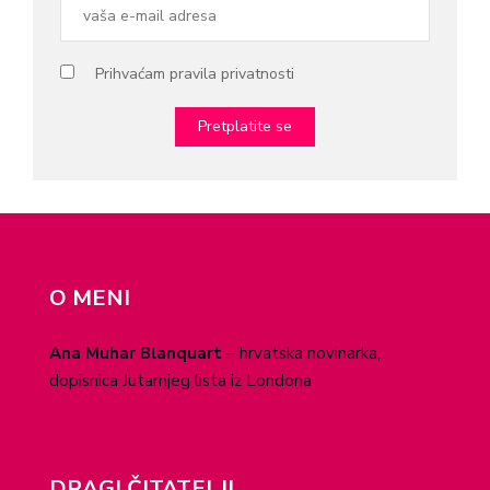
Prihvaćam pravila privatnosti
O MENI
Ana Muhar Blanquart
– hrvatska novinarka,
dopisnica Jutarnjeg lista iz Londona
DRAGI ČITATELJI