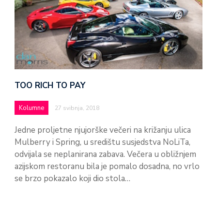
TOO RICH TO PAY
Kolumne
27 svibnja, 2018
Jedne proljetne njujorške večeri na križanju ulica
Mulberry i Spring, u središtu susjedstva NoLiTa,
odvijala se neplanirana zabava. Večera u obližnjem
azijskom restoranu bila je pomalo dosadna, no vrlo
se brzo pokazalo koji dio stola…