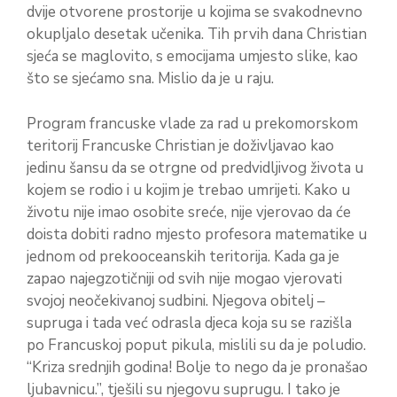
dvije otvorene prostorije u kojima se svakodnevno
okupljalo desetak učenika. Tih prvih dana Christian
sjeća se maglovito, s emocijama umjesto slike, kao
što se sjećamo sna. Mislio da je u raju.
Program francuske vlade za rad u prekomorskom
teritorij Francuske Christian je doživljavao kao
jedinu šansu da se otrgne od predvidljivog života u
kojem se rodio i u kojim je trebao umrijeti. Kako u
životu nije imao osobite sreće, nije vjerovao da će
doista dobiti radno mjesto profesora matematike u
jednom od prekooceanskih teritorija. Kada ga je
zapao najegzotičniji od svih nije mogao vjerovati
svojoj neočekivanoj sudbini. Njegova obitelj –
supruga i tada već odrasla djeca koja su se razišla
po Francuskoj poput pikula, mislili su da je poludio.
“Kriza srednjih godina! Bolje to nego da je pronašao
ljubavnicu.”, tješili su njegovu suprugu. I tako je