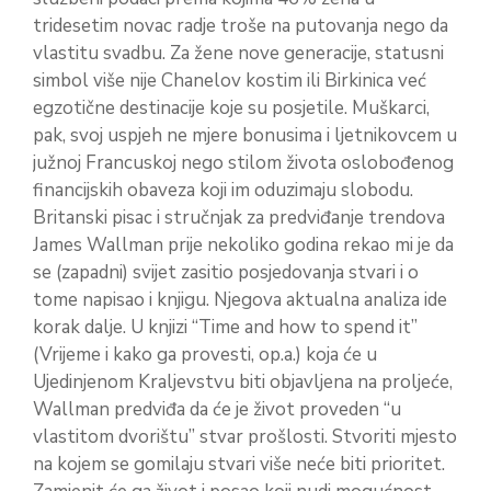
tridesetim novac radje troše na putovanja nego da
vlastitu svadbu. Za žene nove generacije, statusni
simbol više nije Chanelov kostim ili Birkinica već
egzotične destinacije koje su posjetile. Muškarci,
pak, svoj uspjeh ne mjere bonusima i ljetnikovcem u
južnoj Francuskoj nego stilom života oslobođenog
financijskih obaveza koji im oduzimaju slobodu.
Britanski pisac i stručnjak za predviđanje trendova
James Wallman prije nekoliko godina rekao mi je da
se (zapadni) svijet zasitio posjedovanja stvari i o
tome napisao i knjigu. Njegova aktualna analiza ide
korak dalje. U knjizi “Time and how to spend it”
(Vrijeme i kako ga provesti, op.a.) koja će u
Ujedinjenom Kraljevstvu biti objavljena na proljeće,
Wallman predviđa da će je život proveden “u
vlastitom dvorištu” stvar prošlosti. Stvoriti mjesto
na kojem se gomilaju stvari više neće biti prioritet.