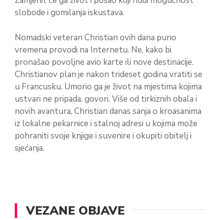
Zamjenit će ga život i posao koji nudi mogućnost
slobode i gomilanja iskustava.
Nomadski veteran Christian ovih dana puno
vremena provodi na Internetu. Ne, kako bi
pronašao povoljne avio karte ili nove destinacije.
Christianov plan je nakon trideset godina vratiti se
u Francusku. Umorio ga je život na mjestima kojima
ustvari ne pripada, govori. Više od tirkiznih obala i
novih avantura, Christian danas sanja o kroasanima
iz lokalne pekarnice i stalnoj adresi u kojima može
pohraniti svoje knjige i suvenire i okupiti obitelj i
sjećanja.
VEZANE OBJAVE