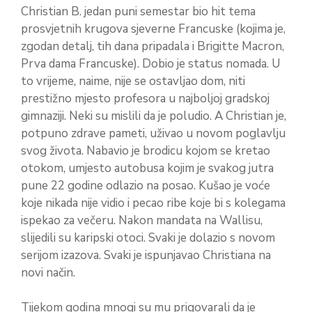
Christian B. jedan puni semestar bio hit tema
prosvjetnih krugova sjeverne Francuske (kojima je,
zgodan detalj, tih dana pripadala i Brigitte Macron,
Prva dama Francuske). Dobio je status nomada. U
to vrijeme, naime, nije se ostavljao dom, niti
prestižno mjesto profesora u najboljoj gradskoj
gimnaziji. Neki su mislili da je poludio. A Christian je,
potpuno zdrave pameti, uživao u novom poglavlju
svog života. Nabavio je brodicu kojom se kretao
otokom, umjesto autobusa kojim je svakog jutra
pune 22 godine odlazio na posao. Kušao je voće
koje nikada nije vidio i pecao ribe koje bi s kolegama
ispekao za večeru. Nakon mandata na Wallisu,
slijedili su karipski otoci. Svaki je dolazio s novom
serijom izazova. Svaki je ispunjavao Christiana na
novi način.
Tijekom godina mnogi su mu prigovarali da je