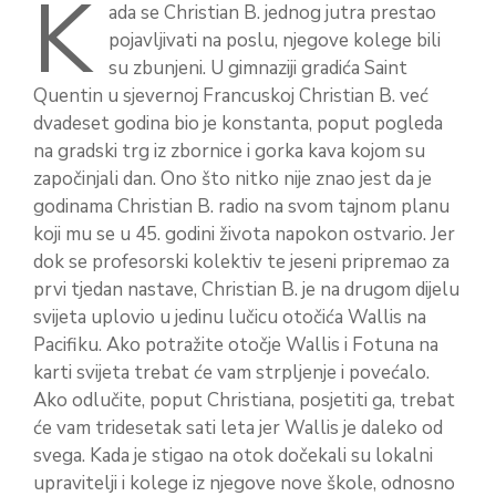
K
ada se Christian B. jednog jutra prestao
pojavljivati na poslu, njegove kolege bili
su zbunjeni. U gimnaziji gradića Saint
Quentin u sjevernoj Francuskoj Christian B. već
dvadeset godina bio je konstanta, poput pogleda
na gradski trg iz zbornice i gorka kava kojom su
započinjali dan. Ono što nitko nije znao jest da je
godinama Christian B. radio na svom tajnom planu
koji mu se u 45. godini života napokon ostvario. Jer
dok se profesorski kolektiv te jeseni pripremao za
prvi tjedan nastave, Christian B. je na drugom dijelu
svijeta uplovio u jedinu lučicu otočića Wallis na
Pacifiku. Ako potražite otočje Wallis i Fotuna na
karti svijeta trebat će vam strpljenje i povećalo.
Ako odlučite, poput Christiana, posjetiti ga, trebat
će vam tridesetak sati leta jer Wallis je daleko od
svega. Kada je stigao na otok dočekali su lokalni
upravitelji i kolege iz njegove nove škole, odnosno