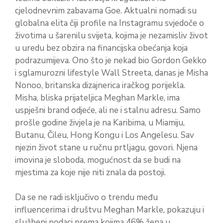
cjelodnevnim zabavama Goe. Aktualni nomadi su
globalna elita čiji profile na Instagramu svjedoče o
životima u šarenilu svijeta, kojima je nezamisliv život
u uredu bez obzira na financijska obećanja koja
podrazumijeva. Ono što je nekad bio Gordon Gekko
i sglamurozni lifestyle Wall Streeta, danas je Misha
Nonoo, britanska dizajnerica iračkog porijekla.
Misha, bliska prijateljica Meghan Markle, ima
uspješni brand odjeće, ali ne i stalnu adresu. Samo
prošle godine živjela je na Karibima, u Miamiju,
Butanu, Čileu, Hong Kongu i Los Angelesu. Sav
njezin život stane u ručnu prtljagu, govori. Njena
imovina je sloboda, mogućnost da se budi na
mjestima za koje nije niti znala da postoji.
Da se ne radi isključivo o trendu među
influencerima i društvu Meghan Markle, pokazuju i
službeni podaci prema kojima 46% žena u