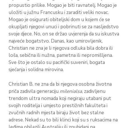
propustio prilike. Mogao je biti ravnatelj. Mogao je
uložiti u južnu Francusku i zaraditi veliki novac.
Mogao je osigurati obiteljski dom u kojem će se
okupljati njegovi unuci i pobrinuti se za nasljedstvo
svoje djece. No, on se držao uvjerenja da su iskustva
najveće bogatstvo. Danas, kao umirovljenik,
Christian ne zna je li njegova odluka bila dobra ili
loša, sebična ili nužna, pametna ili nepromišljena.
Sve što je ostalo su pacifički suveniri, bogata
sjećanja i solidna mirovina.
Christian B. ne zna da bi njegova osobna životna
priča zadivila generaciju
milenialsa
, zadivljenu
trendom ultra nomada koji negiraju utabani put
svojih roditelja i umjesto prestižnih fakulteta i
zvučnih radnih mjesta biraju život bez stalne
adrese. Nekad su to bili klinci koji su s ruksacima na
leđima obilazili Australiju ili zgubidani na