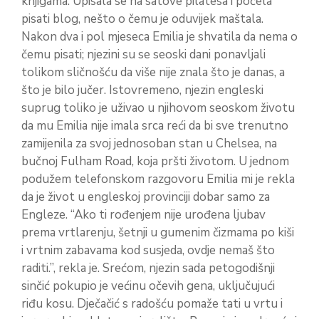
knjigama. Upisala se na satove pilatesa i počela
pisati blog, nešto o čemu je oduvijek maštala.
Nakon dva i pol mjeseca Emilia je shvatila da nema o
čemu pisati; njezini su se seoski dani ponavljali
tolikom sličnošću da više nije znala što je danas, a
što je bilo jučer. Istovremeno, njezin engleski
suprug toliko je uživao u njihovom seoskom životu
da mu Emilia nije imala srca reći da bi sve trenutno
zamijenila za svoj jednosoban stan u Chelsea, na
bučnoj Fulham Road, koja pršti životom. U jednom
podužem telefonskom razgovoru Emilia mi je rekla
da je život u engleskoj provinciji dobar samo za
Engleze. “Ako ti rođenjem nije urođena ljubav
prema vrtlarenju, šetnji u gumenim čizmama po kiši
i vrtnim zabavama kod susjeda, ovdje nemaš što
raditi.”, rekla je. Srećom, njezin sada petogodišnji
sinčić pokupio je većinu očevih gena, uključujući
riđu kosu. Dječačić s radošću pomaže tati u vrtu i