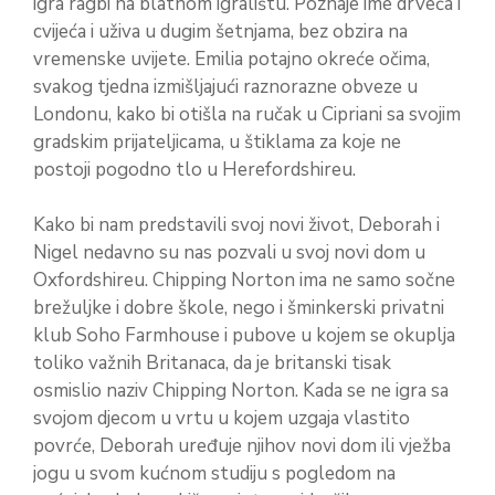
igra ragbi na blatnom igralištu. Poznaje ime drveća i
cvijeća i uživa u dugim šetnjama, bez obzira na
vremenske uvijete. Emilia potajno okreće očima,
svakog tjedna izmišljajući raznorazne obveze u
Londonu, kako bi otišla na ručak u Cipriani sa svojim
gradskim prijateljicama, u štiklama za koje ne
postoji pogodno tlo u Herefordshireu.
Kako bi nam predstavili svoj novi život, Deborah i
Nigel nedavno su nas pozvali u svoj novi dom u
Oxfordshireu. Chipping Norton ima ne samo sočne
brežuljke i dobre škole, nego i šminkerski privatni
klub Soho Farmhouse i pubove u kojem se okuplja
toliko važnih Britanaca, da je britanski tisak
osmislio naziv Chipping Norton. Kada se ne igra sa
svojom djecom u vrtu u kojem uzgaja vlastito
povrće, Deborah uređuje njihov novi dom ili vježba
jogu u svom kućnom studiju s pogledom na