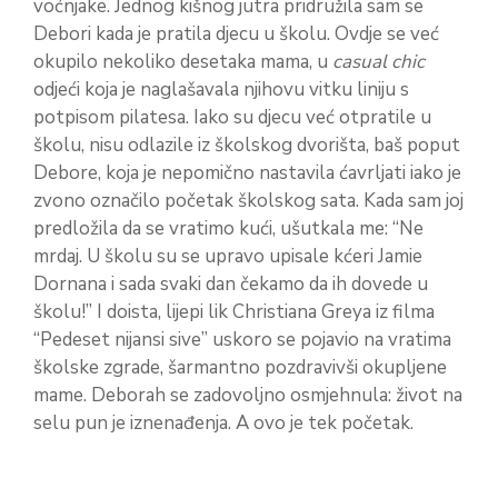
voćnjake. Jednog kišnog jutra pridružila sam se
Debori kada je pratila djecu u školu. Ovdje se već
okupilo nekoliko desetaka mama, u
casual chic
odjeći koja je naglašavala njihovu vitku liniju s
potpisom pilatesa. Iako su djecu već otpratile u
školu, nisu odlazile iz školskog dvorišta, baš poput
Debore, koja je nepomično nastavila ćavrljati iako je
zvono označilo početak školskog sata. Kada sam joj
predložila da se vratimo kući, ušutkala me: “Ne
mrdaj. U školu su se upravo upisale kćeri Jamie
Dornana i sada svaki dan čekamo da ih dovede u
školu!” I doista, lijepi lik Christiana Greya iz filma
“Pedeset nijansi sive” uskoro se pojavio na vratima
školske zgrade, šarmantno pozdravivši okupljene
mame. Deborah se zadovoljno osmjehnula: život na
selu pun je iznenađenja. A ovo je tek početak.