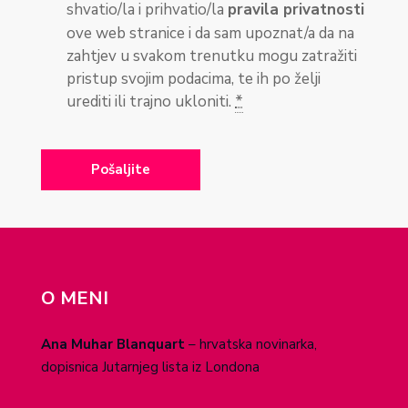
shvatio/la i prihvatio/la
pravila privatnosti
ove web stranice i da sam upoznat/a da na
zahtjev u svakom trenutku mogu zatražiti
pristup svojim podacima, te ih po želji
urediti ili trajno ukloniti.
*
O MENI
Ana Muhar Blanquart
– hrvatska novinarka,
dopisnica Jutarnjeg lista iz Londona