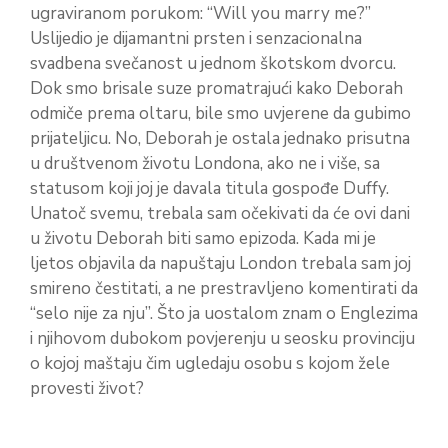
ugraviranom porukom: “Will you marry me?”
Uslijedio je dijamantni prsten i senzacionalna
svadbena svečanost u jednom škotskom dvorcu.
Dok smo brisale suze promatrajući kako Deborah
odmiče prema oltaru, bile smo uvjerene da gubimo
prijateljicu. No, Deborah je ostala jednako prisutna
u društvenom životu Londona, ako ne i više, sa
statusom koji joj je davala titula gospođe Duffy.
Unatoč svemu, trebala sam očekivati da će ovi dani
u životu Deborah biti samo epizoda. Kada mi je
ljetos objavila da napuštaju London trebala sam joj
smireno čestitati, a ne prestravljeno komentirati da
“selo nije za nju”. Što ja uostalom znam o Englezima
i njihovom dubokom povjerenju u seosku provinciju
o kojoj maštaju čim ugledaju osobu s kojom žele
provesti život?