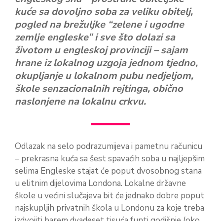
kuće sa dovoljno soba za veliku obitelj,
pogled na brežuljke “zelene i ugodne
zemlje engleske” i sve što dolazi sa
životom u engleskoj provinciji – sajam
hrane iz lokalnog uzgoja jednom tjedno,
okupljanje u lokalnom pubu nedjeljom,
škole senzacionalnih rejtinga, obično
naslonjene na lokalnu crkvu.
Odlazak na selo podrazumijeva i pametnu računicu
– prekrasna kuća sa šest spavaćih soba u najljepšim
selima Engleske stajat će poput dvosobnog stana
u elitnim dijelovima Londona. Lokalne državne
škole u većini slučajeva bit će jednako dobre poput
najskupljih privatnih škola u Londonu za koje treba
izdvojiti barem dvadeset tisuća funti godišnje (oko