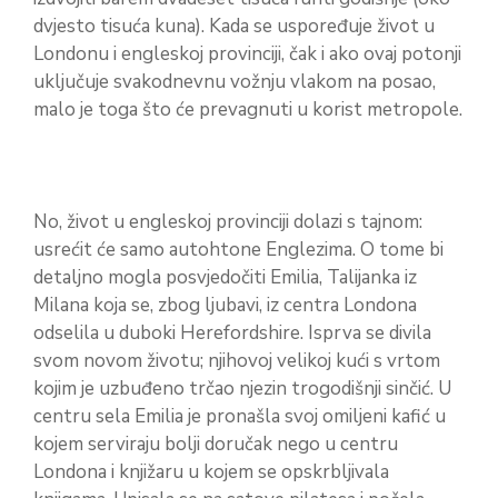
dvjesto tisuća kuna). Kada se uspoređuje život u
Londonu i engleskoj provinciji, čak i ako ovaj potonji
uključuje svakodnevnu vožnju vlakom na posao,
malo je toga što će prevagnuti u korist metropole.
No, život u engleskoj provinciji dolazi s tajnom:
usrećit će samo autohtone Englezima. O tome bi
detaljno mogla posvjedočiti Emilia, Talijanka iz
Milana koja se, zbog ljubavi, iz centra Londona
odselila u duboki Herefordshire. Isprva se divila
svom novom životu; njihovoj velikoj kući s vrtom
kojim je uzbuđeno trčao njezin trogodišnji sinčić. U
centru sela Emilia je pronašla svoj omiljeni kafić u
kojem serviraju bolji doručak nego u centru
Londona i knjižaru u kojem se opskrbljivala