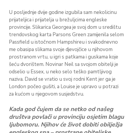
U posljednje dvije godine izgubila sam nekolicinu
prijateljica i prijatelja u brežuljcima engleske
provincije. Slikarica Georgea je svoj dom u središtu
trendovskog karta Parsons Green zamijenila selom
Passfield u istočnom Hampshireu i svakodnevno
me obasipa slikama svoje djevojčice u njihovom
prostranom vrtu, u igri s patkama i guskama koje
šeću dvorištem. Novinar Neil sa svojom obitelji je
odselio u Essex, u neko selo teško pamtljivog
naziva. David se vratio u svoj rodni Kent jer ga je
London počeo gušiti, a Louise je upravo u potrazi
za kućom u njegovom susjedstvu.
Kada god čujem da se netko od našeg
društva povlači u provinciju osjetim blagu
ljubomoru. Njihov će život dobiti obilježja
engleskog sna – prostrane obiteljske