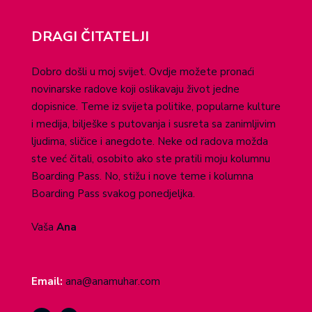
DRAGI ČITATELJI
Dobro došli u moj svijet. Ovdje možete pronaći
novinarske radove koji oslikavaju život jedne
dopisnice. Teme iz svijeta politike, popularne kulture
i medija, bilješke s putovanja i susreta sa zanimljivim
ljudima, sličice i anegdote. Neke od radova možda
ste već čitali, osobito ako ste pratili moju kolumnu
Boarding Pass. No, stižu i nove teme i kolumna
Boarding Pass svakog ponedjeljka.
Vaša
Ana
Email:
ana@anamuhar.com