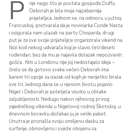
P
rije nego što je postala gospođa Duffy,
Deborah je bila moja najzabavnija
prijateljica. Jednom se, na odmoru u južnoj
Francuskoj, pretvarala da je novinarka Conde Nasta
i osigurala nam ulazak na party Choparda, drugi
put je za sve svoje prijateljice organizirala vikend na
Ibizi kod nekog udvarača koji je slavio četrdeseti
rođendan, bez da mu je najavila dolazak nepozvanih
gošća . Niti u Londonu nije joj nedostajalo ideja –
činilo se da gotovo svake večeri Deborah ima
barem tri opcije za izazak od kojih je nerijetko birala
sve tri. Jednog dana se u njenom životu pojavio
Nigel i Deborah je poletjela visoko u oblake
zaljubljenosti. Nedugo nakon njihovog prvog
zajedničkog vikenda u Nigelovoj rodnoj Škotskoj, u
dnevnom boravku dočekao ju je veliki paket.
Unutra je pronašla svoju omiljenu dasku za
surfanje, obnovljenu i svježe obojanu sa