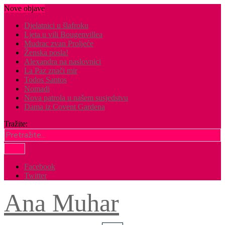
Nove objave
Djelatnici u šlafroku
Ljeta u vili Bougenvillea
Mudrac zvan Proljeće
Ženska posla!
Alexandra na naslovnici
La Paz znači mir
Todos Santos
Nomadi
Nova patrola u našem susjedstvu
Dama iz Covent Gardena
Tražite:
Facebook
Twitter
Ana Muhar