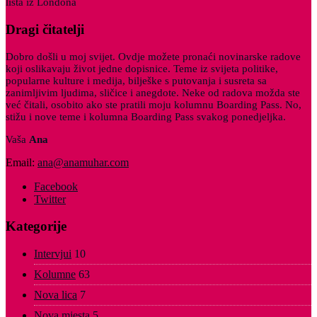
lista iz Londona
Dragi čitatelji
Dobro došli u moj svijet. Ovdje možete pronaći novinarske radove
koji oslikavaju život jedne dopisnice. Teme iz svijeta politike,
popularne kulture i medija, bilješke s putovanja i susreta sa
zanimljivim ljudima, sličice i anegdote. Neke od radova možda ste
već čitali, osobito ako ste pratili moju kolumnu Boarding Pass. No,
stižu i nove teme i kolumna Boarding Pass svakog ponedjeljka.
Vaša
Ana
Email:
ana@anamuhar.com
Facebook
Twitter
Kategorije
Intervjui
10
Kolumne
63
Nova lica
7
Nova mjesta
5