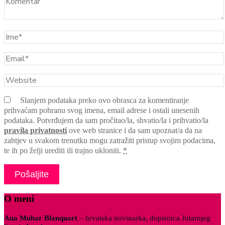
Slanjem podataka preko ovo obrasca za komentiranje
prihvaćam pohranu svog imena, email adrese i ostali unesenih
podataka. Potvrđujem da sam pročitao/la, shvatio/la i prihvatio/la
pravila privatnosti
ove web stranice i da sam upoznat/a da na
zahtjev u svakom trenutku mogu zatražiti pristup svojim podacima,
te ih po želji urediti ili trajno ukloniti.
*
O meni
Ana Muhar Blanquart
– hrvatska novinarka, dopisnica Jutarnjeg