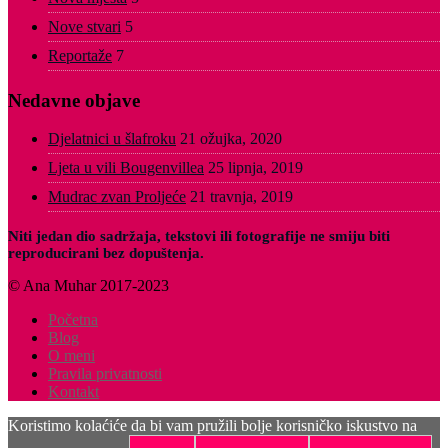
Nove stvari
5
Reportaže
7
Nedavne objave
Djelatnici u šlafroku
21 ožujka, 2020
Ljeta u vili Bougenvillea
25 lipnja, 2019
Mudrac zvan Proljeće
21 travnja, 2019
Niti jedan dio sadržaja, tekstovi ili fotografije ne smiju biti
reproducirani bez dopuštenja.
© Ana Muhar 2017-2023
Početna
Blog
O meni
Pravila privatnosti
Kontakt
Koristimo kolaćiće da bi vam pružili bolje korisničko iskustvo na