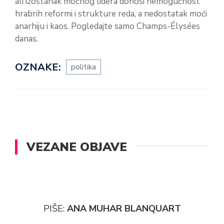
ali izostanak moćnog lidera donosi nemogućnost
hrabrih reformi i strukture reda, a nedostatak moći
anarhiju i kaos. Pogledajte samo Champs-Élysées
danas.
OZNAKE:
politika
VEZANE OBJAVE
PIŠE:
ANA MUHAR BLANQUART