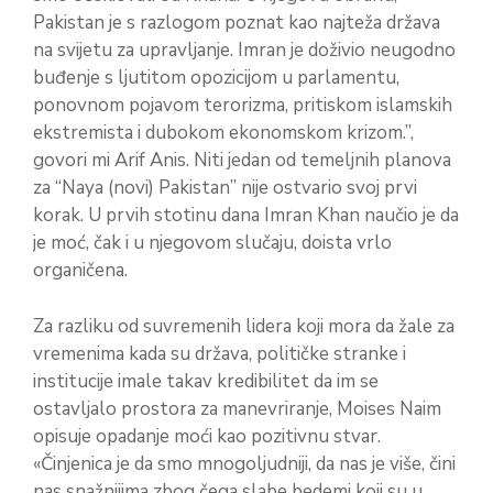
Pakistan je s razlogom poznat kao najteža država
na svijetu za upravljanje. Imran je doživio neugodno
buđenje s ljutitom opozicijom u parlamentu,
ponovnom pojavom terorizma, pritiskom islamskih
ekstremista i dubokom ekonomskom krizom.”,
govori mi Arif Anis. Niti jedan od temeljnih planova
za “Naya (novi) Pakistan” nije ostvario svoj prvi
korak. U prvih stotinu dana Imran Khan naučio je da
je moć, čak i u njegovom slučaju, doista vrlo
organičena.
Za razliku od suvremenih lidera koji mora da žale za
vremenima kada su država, političke stranke i
institucije imale takav kredibilitet da im se
ostavljalo prostora za manevriranje, Moises Naim
opisuje opadanje moći kao pozitivnu stvar.
«Činjenica je da smo mnogoljudniji, da nas je više, čini
nas snažnijima zbog čega slabe bedemi koji su u