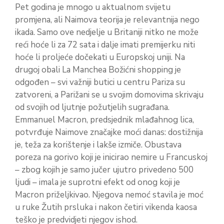
Pet godina je mnogo u aktualnom svijetu
promjena, ali Naimova teorija je relevantnija nego
ikada. Samo ove nedjelje u Britaniji nitko ne može
reći hoće li za 72 sata i dalje imati premijerku niti
hoće li proljeće dočekati u Europskoj uniji. Na
drugoj obali La Manchea Božićni shopping je
odgođen – svi važniji butici u centru Pariza su
zatvoreni, a Parižani se u svojim domovima skrivaju
od svojih od ljutnje požutjelih sugrađana.
Emmanuel Macron, predsjednik mlađahnog lica,
potvrđuje Naimove značajke moći danas: dostižnija
je, teža za korištenje i lakše izmiče. Obustava
poreza na gorivo koji je inicirao nemire u Francuskoj
– zbog kojih je samo jučer ujutro privedeno 500
ljudi – imala je suprotni efekt od onog koji je
Macron priželjkivao. Njegova nemoć stavila je moć
u ruke Žutih prsluka i nakon četiri vikenda kaosa
teško je predvidjeti njegov ishod.