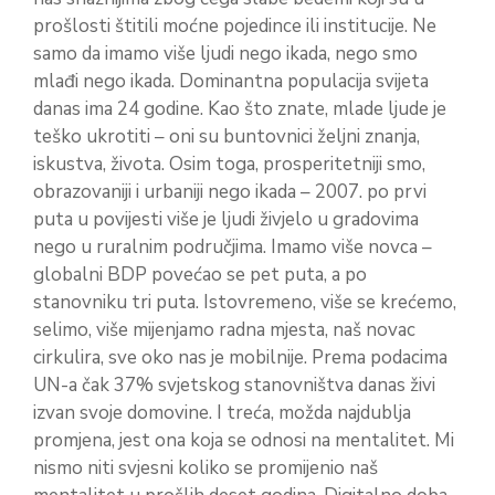
prošlosti štitili moćne pojedince ili institucije. Ne
samo da imamo više ljudi nego ikada, nego smo
mlađi nego ikada. Dominantna populacija svijeta
danas ima 24 godine. Kao što znate, mlade ljude je
teško ukrotiti – oni su buntovnici željni znanja,
iskustva, života. Osim toga, prosperitetniji smo,
obrazovaniji i urbaniji nego ikada – 2007. po prvi
puta u povijesti više je ljudi živjelo u gradovima
nego u ruralnim područjima. Imamo više novca –
globalni BDP povećao se pet puta, a po
stanovniku tri puta. Istovremeno, više se krećemo,
selimo, više mijenjamo radna mjesta, naš novac
cirkulira, sve oko nas je mobilnije. Prema podacima
UN-a čak 37% svjetskog stanovništva danas živi
izvan svoje domovine. I treća, možda najdublja
promjena, jest ona koja se odnosi na mentalitet. Mi
nismo niti svjesni koliko se promijenio naš