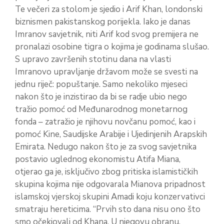
Te večeri za stolom je sjedio i Arif Khan, londonski
biznismen pakistanskog porijekla. Iako je danas
Imranov savjetnik, niti Arif kod svog premijera ne
pronalazi osobine tigra o kojima je godinama slušao.
S upravo završenih stotinu dana na vlasti
Imranovo upravljanje državom može se svesti na
jednu riječ: popuštanje. Samo nekoliko mjeseci
nakon što je inzistirao da bi se radje ubio nego
tražio pomoć od Međunarodnog monetarnog
fonda – zatražio je njihovu novčanu pomoć, kao i
pomoć Kine, Saudijske Arabije i Ujedinjenih Arapskih
Emirata. Nedugo nakon što je za svog savjetnika
postavio uglednog ekonomistu Atifa Miana,
otjerao ga je, isključivo zbog pritiska islamističkih
skupina kojima nije odgovarala Mianova pripadnost
islamskoj vjerskoj skupini Amadi koju konzervativci
smatraju hereticima. “Prvih sto dana nisu ono što
smo očekiovali od Khana. U njegovu obranu,