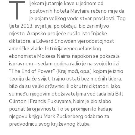
T
ijekom jutarnje kave u jednom od
poslovnih hotela Mayfaira rečeno mi je da
je pojam velikog vođe stvar prošlosti. Tog
ljeta 2013. svijet je, po običaju, bio zanimljivo
mjesto. Arapsko proljeće rušilo istočnjačke
diktatore, a Edward Snowden vjerodostojnost
američke vlade. Intuicija venecuelanskog
ekonomista Moisesa Naima napokon se pokazala
ispravnom – sedam godina radio je na svojoj knjizi
“The End of Power” (Kraj moći, op.a.) kojom je iznio
teoriju da će svijet trajno ostati bez moćnih lidera,
bilo da su veliki državnici ili okrutni diktatori. Iako
su među njegovim obožavateljima već tada bili Bill
Clinton i Francis Fukuyama, Naim je bio slabo
poznat široj javnosti. To se promijenilo kada je
njegovu knjigu Mark Zuckerberg odabrao za
predvodnicu svog književnog kluba.