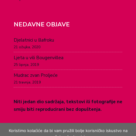
NEDAVNE OBJAVE
Djelatnici u šlafroku
21 ožujka, 2020
Ljeta u vili Bougenvillea
25 lipnja, 2019
Mudrac zvan Proljeće
21 travnja, 2019
Niti jedan dio sadržaja, tekstovi ili fotografije ne
smiju biti reproducirani bez dopuštenja.
Koristimo kolaćiće da bi vam pružili bolje korisničko iskustvo na