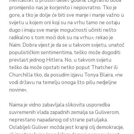
mentalitet u prošlih deset godina. Digitalno doba
promijenilo nas je korjenito i nepovratno. Tko je
gore, a tko je dolje će biti sve manje i manje važno u
svijetu u kojem oni koji su na vrhu tamo ne ostaju
dugo i imaju sve manje mogućnosti učiniti nešto
radikalno s tom moći dok su na vrhu.», rekao je
Naim. Dobra vijest je da se u takvom svijetu, unatoč
populističkim sentimentima, teško može dogoditi
prevlast jednog Hitlera. No, u takvom svijetu
teško da može opstati netko poput Thatcher ili
Churchilla tko, da posudim izjavu Tonya Blaira, «ne
vodi državu na temelju onoga što pišu nedjeljne
novine».
Naima je vidno zabavljala slikovita usporedba
suvremenih vlada zapadnih zemalja sa Guliverom,
neprestano napadanog od strane patuljaka.
Oslabljeli Guliver možda jest krajnji cilj demokracije,