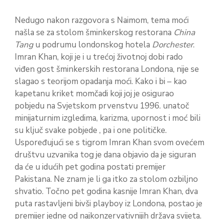
Nedugo nakon razgovora s Naimom, tema moći
našla se za stolom šminkerskog restorana
China
Tang
u podrumu londonskog hotela
Dorchester
.
Imran Khan, koji je i u trećoj životnoj dobi rado
viđen gost šminkerskih restorana Londona, nije se
slagao s teorijom opadanja moći. Kako i bi – kao
kapetanu kriket momčadi koji joj je osigurao
pobjedu na Svjetskom prvenstvu 1996. unatoč
minijaturnim izgledima, karizma, upornost i moć bili
su ključ svake pobjede , pa i one političke.
Uspoređujući se s tigrom Imran Khan svom ovećem
društvu uzvanika tog je dana objavio da je siguran
da će u idućih pet godina postati premijer
Pakistana. Ne znam je li ga itko za stolom ozbiljno
shvatio. Točno pet godina kasnije Imran Khan, dva
puta rastavljeni bivši playboy iz Londona, postao je
premijer jedne od najkonzervativnijih država svijeta.