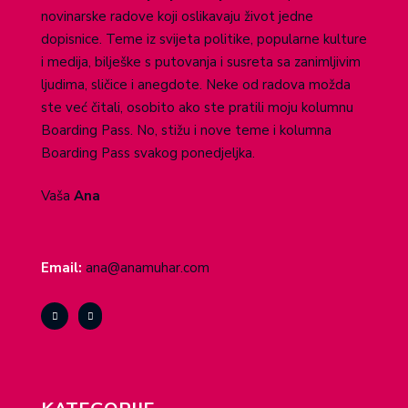
novinarske radove koji oslikavaju život jedne
dopisnice. Teme iz svijeta politike, popularne kulture
i medija, bilješke s putovanja i susreta sa zanimljivim
ljudima, sličice i anegdote. Neke od radova možda
ste već čitali, osobito ako ste pratili moju kolumnu
Boarding Pass. No, stižu i nove teme i kolumna
Boarding Pass svakog ponedjeljka.
Vaša
Ana
Email:
ana@anamuhar.com