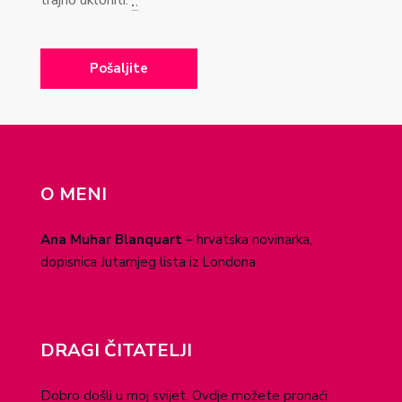
trajno ukloniti.
*
O MENI
Ana Muhar Blanquart
– hrvatska novinarka,
dopisnica Jutarnjeg lista iz Londona
DRAGI ČITATELJI
Dobro došli u moj svijet. Ovdje možete pronaći