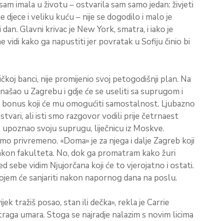
am imala u životu – ostvarila sam samo jedan: živjeti
 djece i veliku kuću – nije se dogodilo i malo je
i dan. Glavni krivac je New York, smatra, i iako je
 vidi kako ga napustiti jer povratak u Sofiju činio bi
čkoj banci, nije promijenio svoj petogodišnji plan. Na
onašao u Zagrebu i gdje će se useliti sa suprugom i
čni bonus koji će mu omogućiti samostalnost. Ljubazno
vari, ali isti smo razgovor vodili prije četrnaest
 je upoznao svoju suprugu, liječnicu iz Moskve.
amo privremeno. «Doma» je za njega i dalje Zagreb koji
nakon fakulteta. No, dok ga promatram kako žuri
ed sebe vidim Njujorčana koji će to vjerojatno i ostati.
ojem će sanjariti nakon napornog dana na poslu.
 tražiš posao, stan ili dečka», rekla je Carrie
ga umara. Stoga se najradje nalazim s novim licima