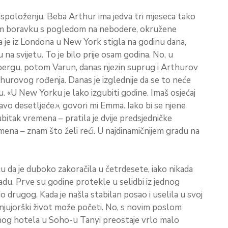
spoloženju. Beba Arthur ima jedva tri mjeseca tako
om boravku s pogledom na nebodere, okružene
 je iz Londona u New York stigla na godinu dana,
 na svijetu. To je bilo prije osam godina. No, u
rgu, potom Varun, danas njezin suprug i Arthurov
rthurovog rođenja. Danas je izglednije da se to neće
. «U New Yorku je lako izgubiti godine. Imaš osjećaj
itavo desetljeće.», govori mi Emma. Iako bi se njene
itak vremena – pratila je dvije predsjedničke
smena – znam što želi reći. U najdinamičnijem gradu na
u da je duboko zakoračila u četrdesete, iako nikada
adu. Prve su godine protekle u selidbi iz jednog
o drugog. Kada je našla stabilan posao i uselila u svoj
zin njujorški život može početi. No, s novim poslom
uznog hotela u Soho-u Tanyi preostaje vrlo malo