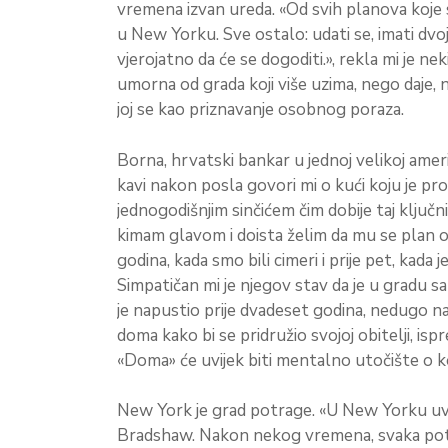
vremena izvan ureda. «Od svih planova koje s
u New Yorku. Sve ostalo: udati se, imati dvoje
vjerojatno da će se dogoditi.», rekla mi je nek
umorna od grada koji više uzima, nego daje, ne
joj se kao priznavanje osobnog poraza.
Borna, hrvatski bankar u jednoj velikoj ameri
kavi nakon posla govori mi o kući koju je pr
jednogodišnjim sinčićem čim dobije taj klju
kimam glavom i doista želim da mu se plan ost
godina, kada smo bili cimeri i prije pet, kada
Simpatičan mi je njegov stav da je u gradu s
je napustio prije dvadeset godina, nedugo 
doma kako bi se pridružio svojoj obitelji, ispr
«Doma» će uvijek biti mentalno utočište o k
New York je grad potrage. «U New Yorku uvijek
Bradshaw. Nakon nekog vremena, svaka potra