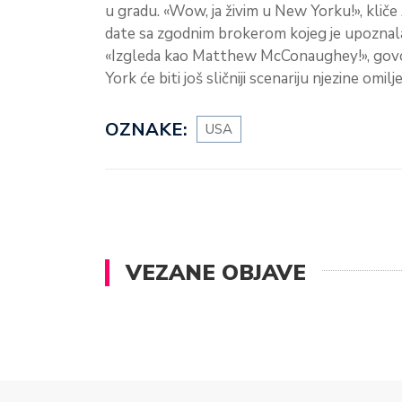
u gradu. «Wow, ja živim u New Yorku!», klič
date sa zgodnim brokerom kojeg je upoznal
«Izgleda kao Matthew McConaughey!», govori
York će biti još sličniji scenariju njezine omilje
OZNAKE:
USA
VEZANE OBJAVE