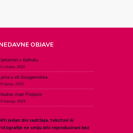
NEDAVNE OBJAVE
Djelatnici u šlafroku
21 ožujka, 2020
Ljeta u vili Bougenvillea
25 lipnja, 2019
Mudrac zvan Proljeće
21 travnja, 2019
Niti jedan dio sadržaja, tekstovi ili
fotografije ne smiju biti reproducirani bez