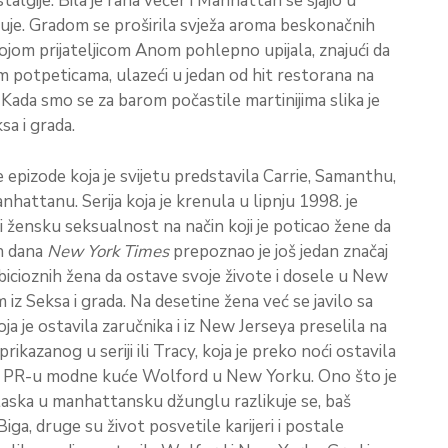
algije. Bila je rana večer i Manhattan se sjajio u
luje. Gradom se proširila svježa aroma beskonačnih
om prijateljicom Anom pohlepno upijala, znajući da
im potpeticama, ulazeći u jedan od hit restorana na
 Kada smo se za barom počastile martinijima slika je
sa i grada.
 epizode koja je svijetu predstavila Carrie, Samanthu,
hattanu. Serija koja je krenula u lipnju 1998. je
 žensku seksualnost na način koji je poticao žene da
h dana
New York Times
prepoznao je još jedan značaj
mbicioznih žena da ostave svoje živote i dosele u New
 iz Seksa i grada. Na desetine žena već se javilo sa
ja je ostavila zaručnika i iz New Jerseya preselila na
rikazanog u seriji ili Tracy, koja je preko noći ostavila
ila u PR-u modne kuće Wolford u New Yorku. Ono što je
laska u manhattansku džunglu razlikuje se, baš
Biga, druge su život posvetile karijeri i postale