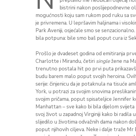
N
preplavio me neobičan osjećaj nost
bistrini nakon poslijepodnevne o
mogućnosti koju sam rukom pod ruku sa svoj
je privremena. U lepršavim haljinama i visok
Park Aveniji, osjećale smo se senzacionalno.
bila potpuna: bile smo baš poput cura iz Sek
Prošlo je dvadeset godina od emitiranja prve
Charlotte i Mirandu, četiri
single
žene na Man
trenutno postala hit po prvi puta prikazavši
budu barem malo poput svojih heroina. Ovi
serije: činjenicu da je potaknula na tisuće a
York, u potrazi za svojim snovima preslikanim
svojim pričama, poput spisateljice Jennifer ko
Manhattan – sve kako bi bila dijelom svijeta p
svoj život u zapadnoj Virginiji kako bi rad
slijedilo u životima odvažnih dama nakon do
poput njihovih ciljeva. Neke i dalje traže Mr 