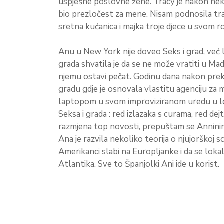
uspješne poslovne žene. Tracy je nakon nek
bio prezločest za mene. Nisam podnosila tr
sretna kućanica i majka troje djece u svom 
Anu u New York nije doveo Seks i grad, već lj
grada shvatila je da se ne može vratiti u Madri
njemu ostavi pečat. Godinu dana nakon preki
gradu gdje je osnovala vlastitu agenciju za 
laptopom u svom improviziranom uredu u lo
Seksa i grada : red izlazaka s curama, red de
razmjena top novosti, prepuštam se Annini
Ana je razvila nekoliko teorija o njujorškoj 
Amerikanci slabi na Europljanke i da se lok
Atlantika. Sve to Španjolki Ani ide u korist.