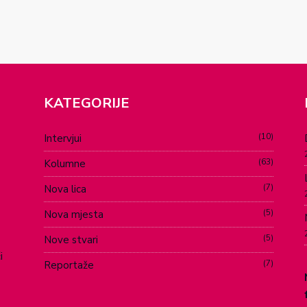
KATEGORIJE
10
Intervjui
63
Kolumne
7
Nova lica
5
Nova mjesta
5
Nove stvari
i
7
Reportaže