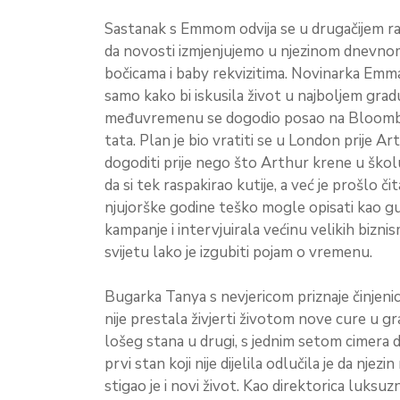
Sastanak s Emmom odvija se u drugačijem ra
da novosti izmjenjujemo u njezinom dnevn
bočicama i baby rekvizitima. Novinarka Emma
samo kako bi iskusila život u najboljem gradu
međuvremenu se dogodio posao na Bloombe
tata. Plan je bio vratiti se u London prije A
dogoditi prije nego što Arthur krene u školu
da si tek raspakirao kutije, a već je prošlo č
njujorške godine teško mogle opisati kao gub
kampanje i intervjuirala većinu velikih bizni
svijetu lako je izgubiti pojam o vremenu.
Bugarka Tanya s nevjericom priznaje činjenic
nije prestala živjerti životom nove cure u gr
lošeg stana u drugi, s jednim setom cimera d
prvi stan koji nije dijelila odlučila je da nje
stigao je i novi život. Kao direktorica luks