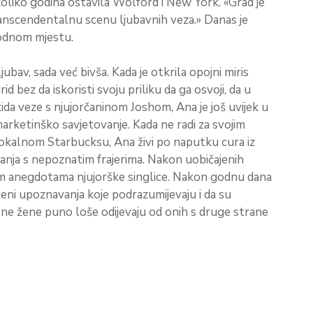
oliko godina ostavila Wolford i New York. «Grad je
anscendentalnu scenu ljubavnih veza.» Danas je
rodnom mjestu.
ubav, sada već bivša. Kada je otkrila opojni miris
d bez da iskoristi svoju priliku da ga osvoji, da u
da veze s njujorčaninom Joshom, Ana je još uvijek u
marketinško savjetovanje. Kada ne radi za svojim
kalnom Starbucksu, Ana živi po naputku cura iz
jtanja s nepoznatim frajerima. Nakon uobičajenih
m anegdotama njujorške singlice. Nakon godnu dana
sceni upoznavanja koje podrazumijevaju i da su
alne žene puno loše odijevaju od onih s druge strane