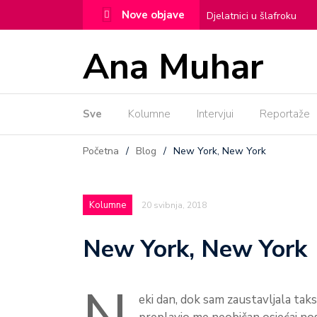
Nove objave
Djelatnici u šlafroku
Ženska posla!
Alexa
Ana Muhar
Todos Santos
Noma
Sve
Kolumne
Intervjui
Dama iz Covent Garden
Reportaže
Početna
/
Blog
/
New York, New York
Kolumne
20 svibnja, 2018
New York, New York
eki dan, dok sam zaustavljala taks