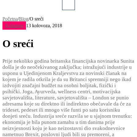
Početna
/
Blog
/
O sreći
Kolumne
13 kolovoza, 2018
O sreći
Prije nekoliko godina britanska financijska novinarka Sunita
došla je do neočekivanog zaključka; istražujući industrije u
usponu u Ujedinjenom Kraljevstvu za novinski članak na
kojem je radila otkrila je da su Britanci spremniji nego ikad
izdvojiti značajni budžet na osobni boljitak, fizički i
psihički. Joga, Ayurveda, wellness centri, motivacijska
savjetovališta, literature, savjetovališta – London se punio
adresama koje su direktno ili indirektno obećavale da će za
trideset, pedeset ili mnogo više funti po satu korisniku
donjeti sreću. Industrija sreće razvila se u sjajnom trenutku:
ekonomija je bila punom zamahu u tim danima prije
neizvjesnosti koju je kao neizostavni dio svakodnevnice
nametnuo Brexit, poslovni ljudi bili su premoreni, a