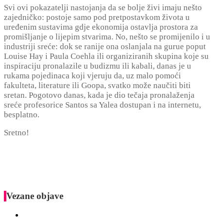
Svi ovi pokazatelji nastojanja da se bolje živi imaju nešto
zajedničko: postoje samo pod pretpostavkom života u
uređenim sustavima gdje ekonomija ostavlja prostora za
promišljanje o lijepim stvarima. No, nešto se promijenilo i u
industriji sreće: dok se ranije ona oslanjala na gurue poput
Louise Hay i Paula Coehla ili organiziranih skupina koje su
inspiraciju pronalazile u budizmu ili kabali, danas je u
rukama pojedinaca koji vjeruju da, uz malo pomoći
fakulteta, literature ili Goopa, svatko može naučiti biti
sretan. Pogotovo danas, kada je dio tečaja pronalaženja
sreće profesorice Santos sa Yalea dostupan i na internetu,
besplatno.
Sretno!
Vezane objave