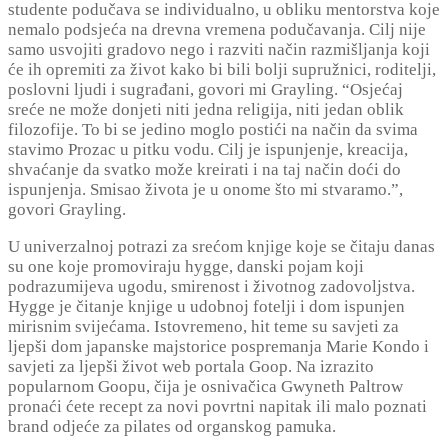
studente podučava se individualno, u obliku mentorstva koje
nemalo podsjeća na drevna vremena podučavanja. Cilj nije
samo usvojiti gradovo nego i razviti način razmišljanja koji
će ih opremiti za život kako bi bili bolji supružnici, roditelji,
poslovni ljudi i sugrađani, govori mi Grayling. “Osjećaj
sreće ne može donjeti niti jedna religija, niti jedan oblik
filozofije. To bi se jedino moglo postići na način da svima
stavimo Prozac u pitku vodu. Cilj je ispunjenje, kreacija,
shvaćanje da svatko može kreirati i na taj način doći do
ispunjenja. Smisao života je u onome što mi stvaramo.”,
govori Grayling.
U univerzalnoj potrazi za srećom knjige koje se čitaju danas
su one koje promoviraju hygge, danski pojam koji
podrazumijeva ugodu, smirenost i životnog zadovoljstva.
Hygge je čitanje knjige u udobnoj fotelji i dom ispunjen
mirisnim svijećama. Istovremeno, hit teme su savjeti za
ljepši dom japanske majstorice pospremanja Marie Kondo i
savjeti za ljepši život web portala Goop. Na izrazito
popularnom Goopu, čija je osnivačica Gwyneth Paltrow
pronaći ćete recept za novi povrtni napitak ili malo poznati
brand odjeće za pilates od organskog pamuka.