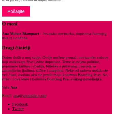
O meni
Ana Muhar Blanquart
– hrvatska novinarka, dopisnica Jutarnjeg
lista iz Londona
Dragi čitatelji
Dobro došli u moj svijet. Ovdje možete pronaći novinarske radove
koji oslikavaju život jedne dopisnice. Teme iz svijeta politike,
popularne kulture i medija, bilješke s putovanja i susreta sa
zanimljivim ljudima, sličice i anegdote. Neke od radova možda ste
već čitali, osobito ako ste pratili moju kolumnu Boarding Pass. No,
stižu i nove teme i kolumna Boarding Pass svakog ponedjeljka.
Vaša
Ana
Email:
ana@anamuhar.com
Facebook
Twitter