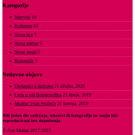
Kategorije
Intervjui
10
Kolumne
63
Nova lica
7
Nova mjesta
5
Nove stvari
5
Reportaže
7
Nedavne objave
Djelatnici u šlafroku
21 ožujka, 2020
Ljeta u vili Bougenvillea
25 lipnja, 2019
Mudrac zvan Proljeće
21 travnja, 2019
Niti jedan dio sadržaja, tekstovi ili fotografije ne smiju biti
reproducirani bez dopuštenja.
© Ana Muhar 2017-2023