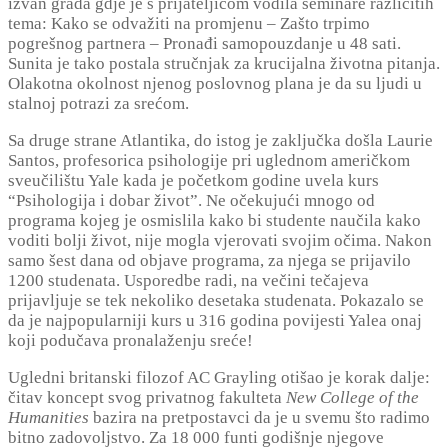
izvan grada gdje je s prijateljicom vodila seminare različitih
tema: Kako se odvažiti na promjenu – Zašto trpimo
pogrešnog partnera – Pronađi samopouzdanje u 48 sati.
Sunita je tako postala stručnjak za krucijalna životna pitanja.
Olakotna okolnost njenog poslovnog plana je da su ljudi u
stalnoj potrazi za srećom.
Sa druge strane Atlantika, do istog je zaključka došla Laurie
Santos, profesorica psihologije pri uglednom američkom
sveučilištu Yale kada je početkom godine uvela kurs
“Psihologija i dobar život”. Ne očekujući mnogo od
programa kojeg je osmislila kako bi studente naučila kako
voditi bolji život, nije mogla vjerovati svojim očima. Nakon
samo šest dana od objave programa, za njega se prijavilo
1200 studenata. Usporedbe radi, na večini tečajeva
prijavljuje se tek nekoliko desetaka studenata. Pokazalo se
da je najpopularniji kurs u 316 godina povijesti Yalea onaj
koji podučava pronalaženju sreće!
Ugledni britanski filozof AC Grayling otišao je korak dalje:
čitav koncept svog privatnog fakulteta
New College of the
Humanities
bazira na pretpostavci da je u svemu što radimo
bitno zadovoljstvo. Za 18 000 funti godišnje njegove