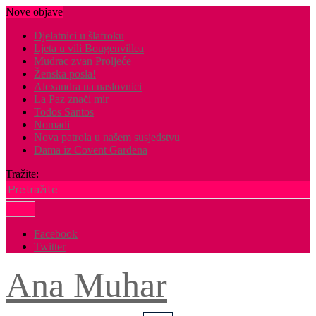
Nove objave
Djelatnici u šlafroku
Ljeta u vili Bougenvillea
Mudrac zvan Proljeće
Ženska posla!
Alexandra na naslovnici
La Paz znači mir
Todos Santos
Nomadi
Nova patrola u našem susjedstvu
Dama iz Covent Gardena
Tražite:
Facebook
Twitter
Ana Muhar