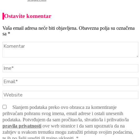
Ostavite komentar
Vaša email adresa neće biti objavljena. Obavezna polja su označena
sa *
Slanjem podataka preko ovo obrasca za komentiranje
prihvaćam pohranu svog imena, email adrese i ostali unesenih
podataka. Potvrđujem da sam pročitao/la, shvatio/la i prihvatio/la
pravila privatnosti
ove web stranice i da sam upoznat/a da na
zahtjev u svakom trenutku mogu zatražiti pristup svojim podacima,
te ih po želji urediti ili trajno ukloniti.
*