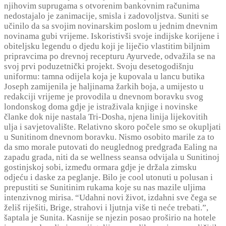
njihovim suprugama s otvorenim bankovnim računima
nedostajalo je zanimacije, smisla i zadovoljstva. Suniti se
učinilo da sa svojim novinarskim poslom u jednim dnevnim
novinama gubi vrijeme. Iskoristivši svoje indijske korijene i
obiteljsku legendu o djedu koji je liječio vlastitim biljnim
pripravcima po drevnoj recepturu Ayurvede, odvažila se na
svoj prvi poduzetnički projekt. Svoju desetogodišnju
uniformu: tamna odijela koja je kupovala u lancu butika
Joseph zamijenila je haljinama žarkih boja, a umijesto u
redakciji vrijeme je provodila u dnevnom boravku svog
londonskog doma gdje je istraživala knjige i novinske
članke dok nije nastala Tri-Dosha, njena linija lijekovitih
ulja i savjetovalište. Relativno skoro počele smo se okupljati
u Sunitinom dnevnom boravku. Nismo osobito marile za to
da smo morale putovati do neuglednog predgrađa Ealing na
zapadu grada, niti da se wellness seansa odvijala u Sunitinoj
gostinjskoj sobi, između ormara gdje je držala zimsku
odjeću i daske za peglanje. Bilo je cool utonuti u polusan i
prepustiti se Sunitinim rukama koje su nas mazile uljima
intenzivnog mirisa. “Udahni novi život, izdahni sve čega se
želiš riješiti, Brige, strahovi i ljutnja više ti neće trebati.”,
šaptala je Sunita. Kasnije se njezin posao proširio na hotele