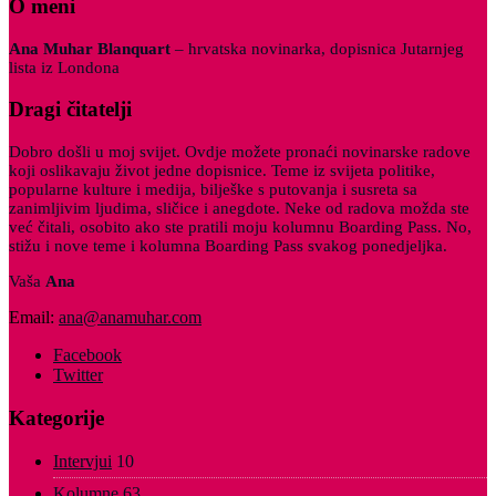
O meni
Ana Muhar Blanquart
– hrvatska novinarka, dopisnica Jutarnjeg
lista iz Londona
Dragi čitatelji
Dobro došli u moj svijet. Ovdje možete pronaći novinarske radove
koji oslikavaju život jedne dopisnice. Teme iz svijeta politike,
popularne kulture i medija, bilješke s putovanja i susreta sa
zanimljivim ljudima, sličice i anegdote. Neke od radova možda ste
već čitali, osobito ako ste pratili moju kolumnu Boarding Pass. No,
stižu i nove teme i kolumna Boarding Pass svakog ponedjeljka.
Vaša
Ana
Email:
ana@anamuhar.com
Facebook
Twitter
Kategorije
Intervjui
10
Kolumne
63