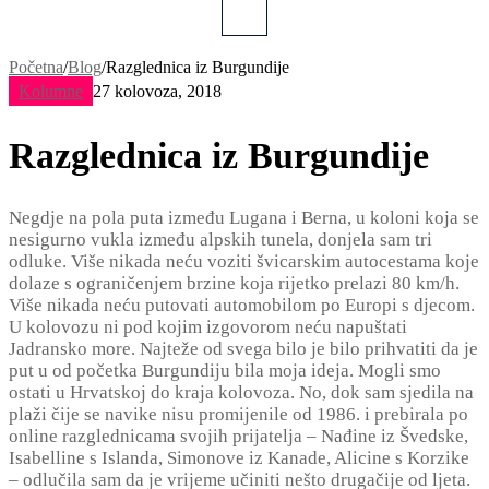
Početna
/
Blog
/
Razglednica iz Burgundije
Kolumne
27 kolovoza, 2018
Razglednica iz Burgundije
Negdje na pola puta između Lugana i Berna, u koloni koja se
nesigurno vukla između alpskih tunela, donjela sam tri
odluke. Više nikada neću voziti švicarskim autocestama koje
dolaze s ograničenjem brzine koja rijetko prelazi 80 km/h.
Više nikada neću putovati automobilom po Europi s djecom.
U kolovozu ni pod kojim izgovorom neću napuštati
Jadransko more. Najteže od svega bilo je bilo prihvatiti da je
put u od početka Burgundiju bila moja ideja. Mogli smo
ostati u Hrvatskoj do kraja kolovoza. No, dok sam sjedila na
plaži čije se navike nisu promijenile od 1986. i prebirala po
online razglednicama svojih prijatelja – Nađine iz Švedske,
Isabelline s Islanda, Simonove iz Kanade, Alicine s Korzike
– odlučila sam da je vrijeme učiniti nešto drugačije od ljeta.