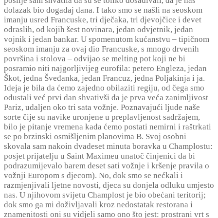
poslije sam shvatila da su se toliko dosađivali, da je naš
dolazak bio događaj dana. I tako smo se našli na seoskom
imanju usred Francuske, tri dječaka, tri djevojčice i devet
odraslih, od kojih šest novinara, jedan odvjetnik, jedan
vojnik i jedan bankar. U spomenutom kućanstvu – tipičnom
seoskom imanju za ovaj dio Francuske, s mnogo drvenih
površina i stolova – odvijao se melting pot koji ne bi
posramio niti najgorljivijeg eurofila: petero Engleza, jedan
Škot, jedna Šveđanka, jedan Francuz, jedna Poljakinja i ja.
Ideja je bila da ćemo zajedno obilaziti regiju, od čega smo
odustali već prvi dan shvativši da je prva veća zanimljivost
Pariz, udaljen oko tri sata vožnje. Poznavajući ljude naše
sorte čije su navike uronjene u preplavljenost sadržajem,
bilo je pitanje vremena kada ćemo postati nemirni i raštrkati
se po brzinski osmišljenim planovima B. Svoj osobni
skovala sam nakoin dvadeset minuta boravka u Champlostu:
posjet prijatelju u Saint Maximeu unatoč činjenici da bi
podrazumijevalo barem deset sati vožnje i kršenje pravila o
vožnji Europom s djecom). No, dok smo se nećkali i
razmjenjivali ljetne novosti, djeca su donjela odluku umjesto
nas. U njihovom svijetu Champlost je bio obećani teritorij;
dok smo ga mi doživljavali kroz nedostatak restorana i
znamenitosti oni su vidjeli samo ono što jest: prostrani vrt s