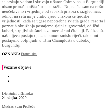
se prskaju vodom i skrivaju u šator. Osim vina, u Burgundiji
nisam pronašla ništa što sam tražila. No, naišla sam na nešto
neočekivano i vrijednije od seoskih prizora s razglednica:
odmor na selu mi je vratio vjeru u iskonske ljudske
vrijednosti: kada se ugase nepotrebna svjetla grada, resorta i
poznatih okruženja postajemo sjajni sugovornici, odlični
kuhari, strpljivi slušatelji, zainteresirani čitatelji. Baš kao što
naša djeca postaju djeca u punom smislu riječi, tako i mi
postajemo bolji ljudi, u tišini Champlosta u dubokoj
Burgundiji.
OZNAKE:
Francuska
Vezane objave
Djelatnici u šlafroku
21 ožujka, 2020
Mudrac zvan Proljeće