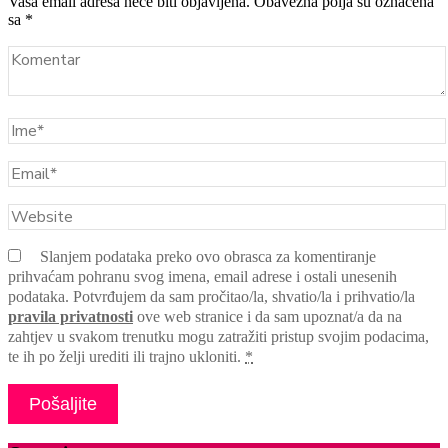
Vaša email adresa neće biti objavljena. Obavezna polja su označena
sa *
Slanjem podataka preko ovo obrasca za komentiranje
prihvaćam pohranu svog imena, email adrese i ostali unesenih
podataka. Potvrđujem da sam pročitao/la, shvatio/la i prihvatio/la
pravila privatnosti
ove web stranice i da sam upoznat/a da na
zahtjev u svakom trenutku mogu zatražiti pristup svojim podacima,
te ih po želji urediti ili trajno ukloniti.
*