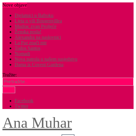
Nove objave
Djelatnici u šlafroku
Ljeta u vili Bougenvillea
Mudrac zvan Proljeće
Ženska posla!
Alexandra na naslovnici
La Paz znači mir
Todos Santos
Nomadi
Nova patrola u našem susjedstvu
Dama iz Covent Gardena
Tražite:
Facebook
Twitter
Ana Muhar