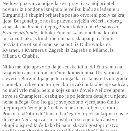
Neilova pozivnica pojavila se u pravi čas: moj prijatelj
novinar iz Londona iznajmio je veliku kuću za ladanje u
Burgundiji i skupini prijatelja poslao otvoreni poziv za kraj
ljeta. Burgundija je nosila prizvuk svježih večeri i dobrog
vina, slasne hrane i lijepog života kako to može samo
la
France profonde
, duboka Francuska oslobođena klopki
turizma. I tako, s kinderbetom na rasklapanje i sličnim
rekvizitima otisnuli smo se na put: iz Dubrovnika na
Kvarner, s Kvarnera u Zagreb, iz Zagreba u Milano, iz
Milana u Chablis.
Nitko me nije upozorio da je seoska idila idilična samo na
razglednicama i u romantičnim komedijama. U stvarnosti,
sjeverna Burgundija je jedna dugačka cesta usred vinograda
s ponekim crkvenim tornjem koji svaki puta obećaje sadržaj,
no nudi vrlo malo. Selo u koje su nas dovele Neilove upute
zove se Champlost i osebujno je po jednom detalju: u njemu
nema ničega. Ono što ga je svojedobno vjerojatno činilo
lijepim porušeno je još u devetnaestom stoljeću, u ratu s
Prusima. «Dobro došli usred ničega!», riječi su kojima nas je
dočekao Neil. Isprva sam mislila da se cijelo kućanstvo
okupilo ispred kuće kako bi nam iskazali gostoprimstvo,