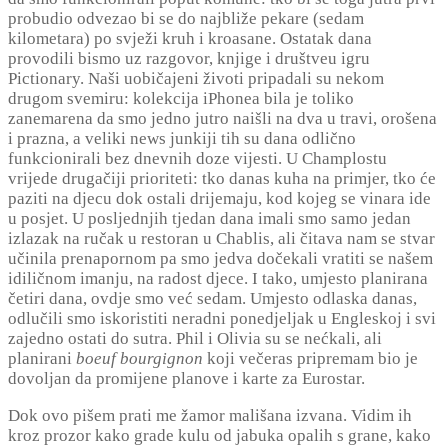
probudio odvezao bi se do najbliže pekare (sedam
kilometara) po svježi kruh i kroasane. Ostatak dana
provodili bismo uz razgovor, knjige i društveu igru
Pictionary. Naši uobičajeni životi pripadali su nekom
drugom svemiru: kolekcija iPhonea bila je toliko
zanemarena da smo jedno jutro naišli na dva u travi, orošena
i prazna, a veliki news junkiji tih su dana odlično
funkcionirali bez dnevnih doze vijesti. U Champlostu
vrijede drugačiji prioriteti: tko danas kuha na primjer, tko će
paziti na djecu dok ostali drijemaju, kod kojeg se vinara ide
u posjet. U posljednjih tjedan dana imali smo samo jedan
izlazak na ručak u restoran u Chablis, ali čitava nam se stvar
učinila prenapornom pa smo jedva dočekali vratiti se našem
idiličnom imanju, na radost djece. I tako, umjesto planirana
četiri dana, ovdje smo već sedam. Umjesto odlaska danas,
odlučili smo iskoristiti neradni ponedjeljak u Engleskoj i svi
zajedno ostati do sutra. Phil i Olivia su se nećkali, ali
planirani
boeuf bourgignon
koji večeras pripremam bio je
dovoljan da promijene planove i karte za Eurostar.
Dok ovo pišem prati me žamor mališana izvana. Vidim ih
kroz prozor kako grade kulu od jabuka opalih s grane, kako