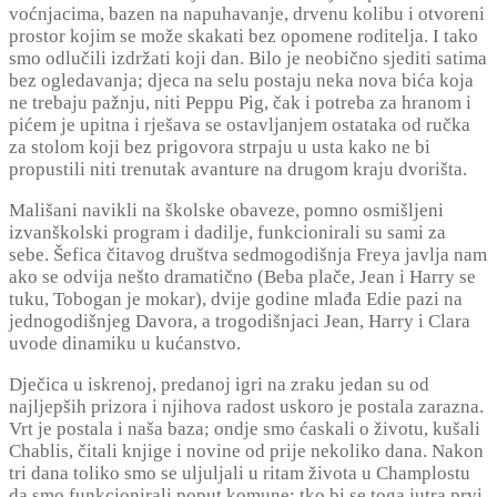
voćnjacima, bazen na napuhavanje, drvenu kolibu i otvoreni
prostor kojim se može skakati bez opomene roditelja. I tako
smo odlučili izdržati koji dan. Bilo je neobično sjediti satima
bez ogledavanja; djeca na selu postaju neka nova bića koja
ne trebaju pažnju, niti Peppu Pig, čak i potreba za hranom i
pićem je upitna i rješava se ostavljanjem ostataka od ručka
za stolom koji bez prigovora strpaju u usta kako ne bi
propustili niti trenutak avanture na drugom kraju dvorišta.
Mališani navikli na školske obaveze, pomno osmišljeni
izvanškolski program i dadilje, funkcionirali su sami za
sebe. Šefica čitavog društva sedmogodišnja Freya javlja nam
ako se odvija nešto dramatično (Beba plače, Jean i Harry se
tuku, Tobogan je mokar), dvije godine mlađa Edie pazi na
jednogodišnjeg Davora, a trogodišnjaci Jean, Harry i Clara
uvode dinamiku u kućanstvo.
Dječica u iskrenoj, predanoj igri na zraku jedan su od
najljepših prizora i njihova radost uskoro je postala zarazna.
Vrt je postala i naša baza; ondje smo ćaskali o životu, kušali
Chablis, čitali knjige i novine od prije nekoliko dana. Nakon
tri dana toliko smo se uljuljali u ritam života u Champlostu
da smo funkcionirali poput komune: tko bi se toga jutra prvi