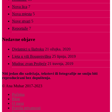
Nova lica
7
Nova mjesta
5
Nove stvari
5
Reportaže
7
Nedavne objave
Djelatnici u šlafroku
21 ožujka, 2020
Ljeta u vili Bougenvillea
25 lipnja, 2019
Mudrac zvan Proljeće
21 travnja, 2019
Niti jedan dio sadržaja, tekstovi ili fotografije ne smiju biti
reproducirani bez dopuštenja.
© Ana Muhar 2017-2023
Početna
Blog
O meni
Pravila privatnosti