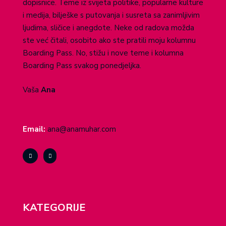
dopisnice. Teme iz svijeta politike, popularne kulture
i medija, bilješke s putovanja i susreta sa zanimljivim
ljudima, sličice i anegdote. Neke od radova možda
ste već čitali, osobito ako ste pratili moju kolumnu
Boarding Pass. No, stižu i nove teme i kolumna
Boarding Pass svakog ponedjeljka.
Vaša
Ana
Email:
ana@anamuhar.com
KATEGORIJE