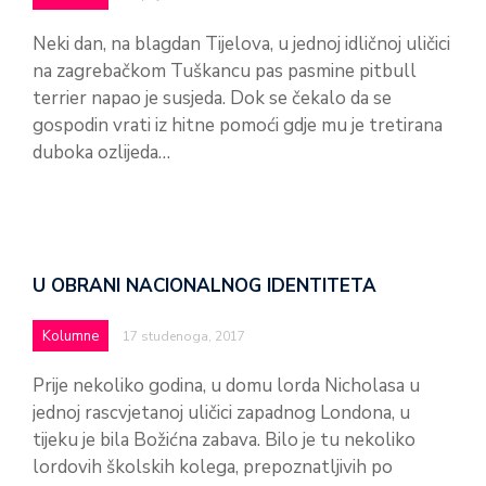
Neki dan, na blagdan Tijelova, u jednoj idličnoj uličici
na zagrebačkom Tuškancu pas pasmine pitbull
terrier napao je susjeda. Dok se čekalo da se
gospodin vrati iz hitne pomoći gdje mu je tretirana
duboka ozlijeda…
U OBRANI NACIONALNOG IDENTITETA
Kolumne
17 studenoga, 2017
Prije nekoliko godina, u domu lorda Nicholasa u
jednoj rascvjetanoj uličici zapadnog Londona, u
tijeku je bila Božićna zabava. Bilo je tu nekoliko
lordovih školskih kolega, prepoznatljivih po