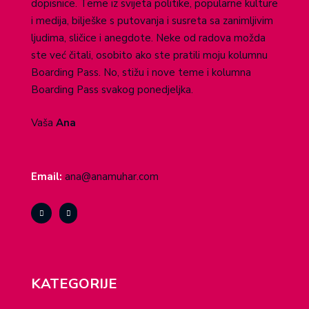
dopisnice. Teme iz svijeta politike, popularne kulture
i medija, bilješke s putovanja i susreta sa zanimljivim
ljudima, sličice i anegdote. Neke od radova možda
ste već čitali, osobito ako ste pratili moju kolumnu
Boarding Pass. No, stižu i nove teme i kolumna
Boarding Pass svakog ponedjeljka.
Vaša
Ana
Email:
ana@anamuhar.com
KATEGORIJE