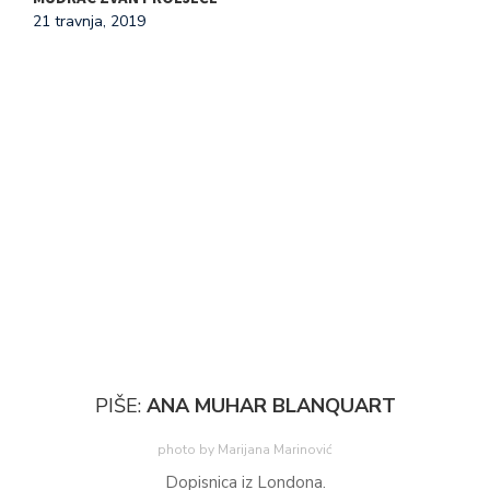
21 travnja, 2019
Ž
1
PIŠE:
ANA MUHAR BLANQUART
photo by Marijana Marinović
Dopisnica iz Londona.