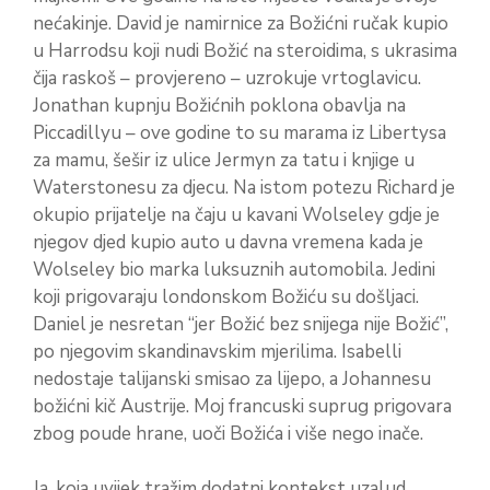
nećakinje. David je namirnice za Božićni ručak kupio
u Harrodsu koji nudi Božić na steroidima, s ukrasima
čija raskoš – provjereno – uzrokuje vrtoglavicu.
Jonathan kupnju Božićnih poklona obavlja na
Piccadillyu – ove godine to su marama iz Libertysa
za mamu, šešir iz ulice Jermyn za tatu i knjige u
Waterstonesu za djecu. Na istom potezu Richard je
okupio prijatelje na čaju u kavani Wolseley gdje je
njegov djed kupio auto u davna vremena kada je
Wolseley bio marka luksuznih automobila. Jedini
koji prigovaraju londonskom Božiću su došljaci.
Daniel je nesretan “jer Božić bez snijega nije Božić”,
po njegovim skandinavskim mjerilima. Isabelli
nedostaje talijanski smisao za lijepo, a Johannesu
božićni kič Austrije. Moj francuski suprug prigovara
zbog poude hrane, uoči Božića i više nego inače.
Ja, koja uvijek tražim dodatni kontekst uzalud