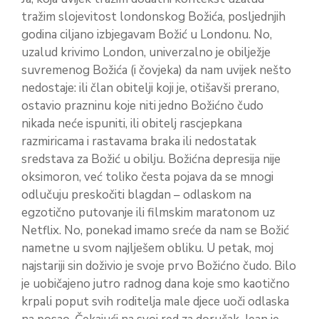
tražim slojevitost londonskog Božića, posljednjih
godina ciljano izbjegavam Božić u Londonu. No,
uzalud krivimo London, univerzalno je obilježje
suvremenog Božića (i čovjeka) da nam uvijek nešto
nedostaje: ili član obitelji koji je, otišavši prerano,
ostavio prazninu koje niti jedno Božićno čudo
nikada neće ispuniti, ili obitelj rascjepkana
razmiricama i rastavama braka ili nedostatak
sredstava za Božić u obilju. Božićna depresija nije
oksimoron, već toliko česta pojava da se mnogi
odlučuju preskočiti blagdan – odlaskom na
egzotično putovanje ili filmskim maratonom uz
Netflix. No, ponekad imamo sreće da nam se Božić
nametne u svom najlješem obliku. U petak, moj
najstariji sin doživio je svoje prvo Božićno čudo. Bilo
je uobičajeno jutro radnog dana koje smo kaotično
krpali poput svih roditelja male djece uoči odlaska