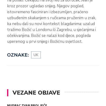
na posao. Čekajući na svoj red za doručak, Jean je
kroz prozor ugledao snijeg. Njegov pogled,
istovremeno fasciniran i izbezumljen, praćeno
uzbuđenim skakanjem s ručicama pruženim u zrak,
ka nebu dali su novi kontekst blagdanima: uzalud
tražimo Božić u Londonu ili Zagrebu, u sjećanjima i
očekivanjima. Božić se nalazi kod djece, pogleda
uperenog u prvi snijeg i Božićnu svjetlost.
OZNAKE:
UK
VEZANE OBJAVE
MUDRAC ZVAN PROLJEĆE