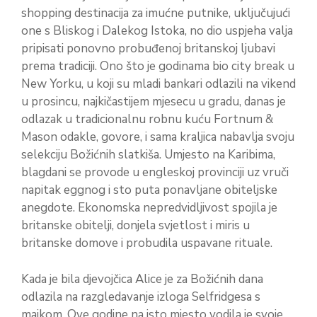
shopping destinacija za imućne putnike, uključujući
one s Bliskog i Dalekog Istoka, no dio uspjeha valja
pripisati ponovno probuđenoj britanskoj ljubavi
prema tradiciji. Ono što je godinama bio city break u
New Yorku, u koji su mladi bankari odlazili na vikend
u prosincu, najkičastijem mjesecu u gradu, danas je
odlazak u tradicionalnu robnu kuću Fortnum &
Mason odakle, govore, i sama kraljica nabavlja svoju
selekciju Božićnih slatkiša. Umjesto na Karibima,
blagdani se provode u engleskoj provinciji uz vruči
napitak eggnog i sto puta ponavljane obiteljske
anegdote. Ekonomska nepredvidljivost spojila je
britanske obitelji, donjela svjetlost i miris u
britanske domove i probudila uspavane rituale.
Kada je bila djevojčica Alice je za Božićnih dana
odlazila na razgledavanje izloga Selfridgesa s
majkom. Ove godine na isto mjesto vodila je svoje