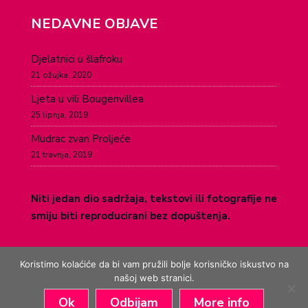
NEDAVNE OBJAVE
Djelatnici u šlafroku
21 ožujka, 2020
Ljeta u vili Bougenvillea
25 lipnja, 2019
Mudrac zvan Proljeće
21 travnja, 2019
Niti jedan dio sadržaja, tekstovi ili fotografije ne
smiju biti reproducirani bez dopuštenja.
Koristimo kolaćiće da bi vam pružili bolje korisničko iskustvo na
našoj web stranici.
Ok
Odbijam
More info