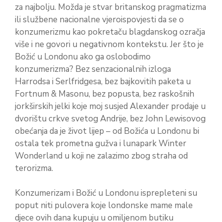
za najbolju. Možda je stvar britanskog pragmatizma
ili službene nacionalne vjeroispovjesti da se o
konzumerizmu kao pokretaču blagdanskog ozračja
više i ne govori u negativnom kontekstu. Jer što je
Božić u Londonu ako ga oslobodimo
konzumerizma? Bez senzacionalnih izloga
Harrodsa i Serlfridgesa, bez bajkovitih paketa u
Fortnum & Masonu, bez popusta, bez raskošnih
jorkširskih jelki koje moj susjed Alexander prodaje u
dvorištu crkve svetog Andrije, bez John Lewisovog
obećanja da je život lijep – od Božića u Londonu bi
ostala tek prometna gužva i lunapark Winter
Wonderland u koji ne zalazimo zbog straha od
terorizma.
Konzumerizam i Božić u Londonu isprepleteni su
poput niti pulovera koje londonske mame male
djece ovih dana kupuju u omiljenom butiku