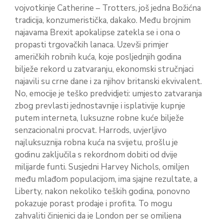
vojvotkinje Catherine – Trotters, još jedna Božićna
tradicija, konzumeristička, dakako. Među brojnim
najavama Brexit apokalipse zatekla se i ona o
propasti trgovačkih lanaca. Uzevši primjer
američkih robnih kuća, koje posljednjih godina
bilježe rekord u zatvaranju, ekonomski stručnjaci
najavili su crne dane i za njihov britanski ekvivalent.
No, emocije je teško predvidjeti: umjesto zatvaranja
zbog prevlasti jednostavnije i isplativije kupnje
putem interneta, luksuzne robne kuće bilježe
senzacionalni procvat. Harrods, uvjerljivo
najluksuznija robna kuća na svijetu, prošlu je
godinu zaključila s rekordnom dobiti od dvije
milijarde funti. Susjedni Harvey Nichols, omiljen
među mlađom populacijom, ima sjajne rezultate, a
Liberty, nakon nekoliko teških godina, ponovno
pokazuje porast prodaje i profita. To mogu
zahvaliti činjenici da je London per se omiljena