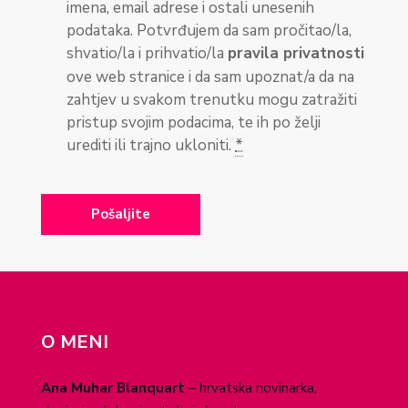
imena, email adrese i ostali unesenih
podataka. Potvrđujem da sam pročitao/la,
shvatio/la i prihvatio/la
pravila privatnosti
ove web stranice i da sam upoznat/a da na
zahtjev u svakom trenutku mogu zatražiti
pristup svojim podacima, te ih po želji
urediti ili trajno ukloniti.
*
O MENI
Ana Muhar Blanquart
– hrvatska novinarka,