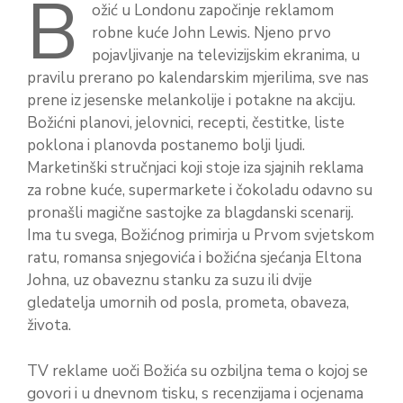
B
ožić u Londonu započinje reklamom
robne kuće John Lewis. Njeno prvo
pojavljivanje na televizijskim ekranima, u
pravilu prerano po kalendarskim mjerilima, sve nas
prene iz jesenske melankolije i potakne na akciju.
Božićni planovi, jelovnici, recepti, čestitke, liste
poklona i planovda postanemo bolji ljudi.
Marketinški stručnjaci koji stoje iza sjajnih reklama
za robne kuće, supermarkete i čokoladu odavno su
pronašli magične sastojke za blagdanski scenarij.
Ima tu svega, Božićnog primirja u Prvom svjetskom
ratu, romansa snjegovića i božićna sjećanja Eltona
Johna, uz obaveznu stanku za suzu ili dvije
gledatelja umornih od posla, prometa, obaveza,
života.
TV reklame uoči Božića su ozbiljna tema o kojoj se
govori i u dnevnom tisku, s recenzijama i ocjenama