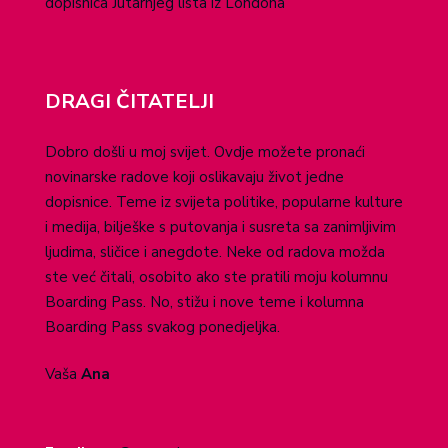
dopisnica Jutarnjeg lista iz Londona
DRAGI ČITATELJI
Dobro došli u moj svijet. Ovdje možete pronaći
novinarske radove koji oslikavaju život jedne
dopisnice. Teme iz svijeta politike, popularne kulture
i medija, bilješke s putovanja i susreta sa zanimljivim
ljudima, sličice i anegdote. Neke od radova možda
ste već čitali, osobito ako ste pratili moju kolumnu
Boarding Pass. No, stižu i nove teme i kolumna
Boarding Pass svakog ponedjeljka.
Vaša
Ana