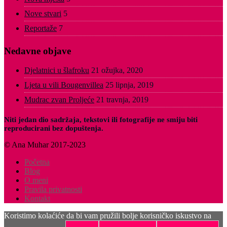
Nove stvari
5
Reportaže
7
Nedavne objave
Djelatnici u šlafroku
21 ožujka, 2020
Ljeta u vili Bougenvillea
25 lipnja, 2019
Mudrac zvan Proljeće
21 travnja, 2019
Niti jedan dio sadržaja, tekstovi ili fotografije ne smiju biti
reproducirani bez dopuštenja.
© Ana Muhar 2017-2023
Početna
Blog
O meni
Pravila privatnosti
Kontakt
Koristimo kolaćiće da bi vam pružili bolje korisničko iskustvo na