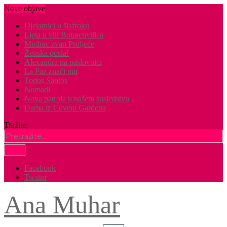
Nove objave
Djelatnici u šlafroku
Ljeta u vili Bougenvillea
Mudrac zvan Proljeće
Ženska posla!
Alexandra na naslovnici
La Paz znači mir
Todos Santos
Nomadi
Nova patrola u našem susjedstvu
Dama iz Covent Gardena
Tražite:
Facebook
Twitter
Ana Muhar