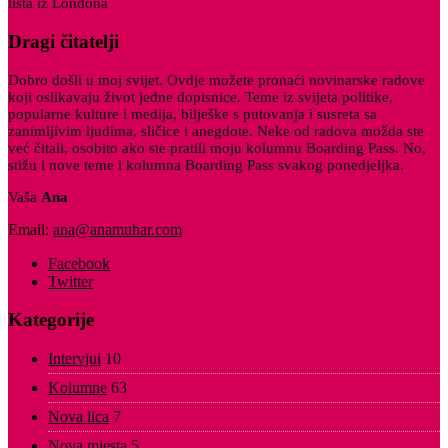
lista iz Londona
Dragi čitatelji
Dobro došli u moj svijet. Ovdje možete pronaći novinarske radove
koji oslikavaju život jedne dopisnice. Teme iz svijeta politike,
popularne kulture i medija, bilješke s putovanja i susreta sa
zanimljivim ljudima, sličice i anegdote. Neke od radova možda ste
već čitali, osobito ako ste pratili moju kolumnu Boarding Pass. No,
stižu i nove teme i kolumna Boarding Pass svakog ponedjeljka.
Vaša
Ana
Email:
ana@anamuhar.com
Facebook
Twitter
Kategorije
Intervjui
10
Kolumne
63
Nova lica
7
Nova mjesta
5