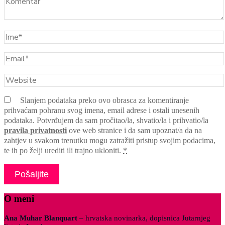
Slanjem podataka preko ovo obrasca za komentiranje
prihvaćam pohranu svog imena, email adrese i ostali unesenih
podataka. Potvrđujem da sam pročitao/la, shvatio/la i prihvatio/la
pravila privatnosti
ove web stranice i da sam upoznat/a da na
zahtjev u svakom trenutku mogu zatražiti pristup svojim podacima,
te ih po želji urediti ili trajno ukloniti.
*
O meni
Ana Muhar Blanquart
– hrvatska novinarka, dopisnica Jutarnjeg