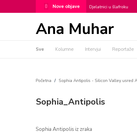
Nove objave
Djelatnici u šlafroku
Ženska posla!
Alexa
Ana Muhar
Todos Santos
Noma
Sve
Kolumne
Intervjui
Dama iz Covent Garden
Reportaže
Početna
/
Sophia Antipolis - Silicon Valley usred
Sophia_Antipolis
Sophia Antipolis iz zraka