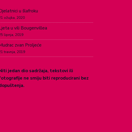
Djelatnici u šlafroku
21 ožujka, 2020
Ljeta u vili Bougenvillea
25 lipnja, 2019
Mudrac zvan Proljeće
21 travnja, 2019
Niti jedan dio sadržaja, tekstovi ili
fotografije ne smiju biti reproducirani bez
dopuštenja.