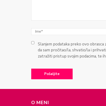
Slanjem podataka preko ovo obrasca z
da sam pročitao/la, shvatio/la i prihvat
zatražiti pristup svojim podacima, te ih p
O MENI