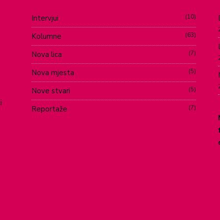
10
Intervjui
63
Kolumne
7
Nova lica
5
Nova mjesta
5
Nove stvari
i
7
Reportaže