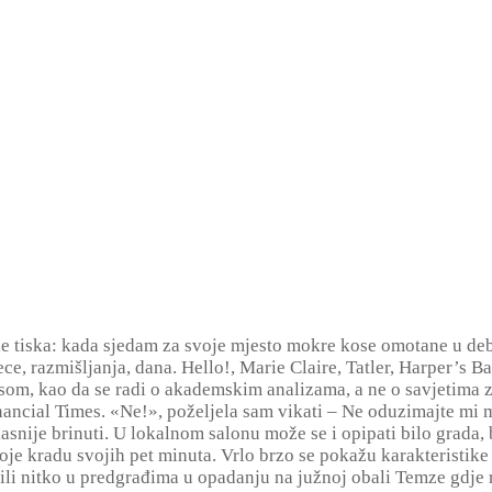
de tiska: kada sjedam za svoje mjesto mokre kose omotane u debel
ece, razmišljanja, dana. Hello!, Marie Claire, Tatler, Harper’s 
som, kao da se radi o akademskim analizama, a ne o savjetima za
cial Times. «Ne!», poželjela sam vikati – Ne oduzimajte mi mo
asnije brinuti. U lokalnom salonu može se i opipati bilo grada,
e kradu svojih pet minuta. Vrlo brzo se pokažu karakteristike l
 ili nitko u predgrađima u opadanju na južnoj obali Temze gdje