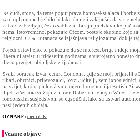
Ne čudi, stoga, da teme poput prava homoseksualaca i borbe z
zaokupljaju medije bilo bi lako donjeti zaključak da su temelj
katkad zabavljaju, često sablazne, biraju predstavnike pučans
nema. Istovremeno, pokazuje Ofcom, postoje skupine koje su u
relgiozni. 67% Britanaca se izjašnjava religioznima, dok je t
Pojednostavljeno, to pokazuje da se interesi, brige i ideje moj
liberalni ateisti u tridesetim godinama, s vjerojatno ponešto 
djecu prenjeti obiteljske vrijednosti.
Svaki boravak izvan centra Londona, gdje se moji prijatelji 
ribari, obrtnici, prijevoznici, lovci, učitelji, zemljoposjednic
na svijet, koji uspjeh u životu mjere brojem milja British Ai
dijeli višesatna vožnja vlakom: Robertu i Jenny u Wales, Helen
londonskim susjedstvom su egzotični, iako su ustvari autohtoni
naslijeđenih običaja.
OZNAKE:
media
UK
Vezane objave