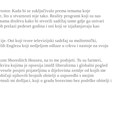
prostor. Kada bi se zaključivalo prema temama koje
 što u stvarnosti nije tako. Reality programi koji su nas
nama društva kako bi stvorili sadržaj tamo gdje ga ustvari
 prelazi pedeset godina i oni koji se izjašanjavaju kao
e. Oni koji tvore televizijski sadržaj su multietnički,
elih Engleza koji nedjeljom odlaze u crkvu i nastoje na svoju
kom Shoreditch Houseu, na to me podsjeti. Tu su farmeri,
h okvira kojima je opsesija imidž liberalizma i globalni pogled
vesele posjeti prijateljima u dijelovima zemlje od kojih me
običaji njihovih brojnih obitelji u usporedbi s mojim
nuli mi došljaci, koji u gradu boravimo bez podrške obitelji i