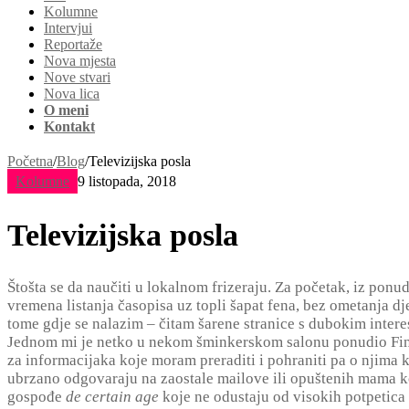
Kolumne
Intervjui
Reportaže
Nova mjesta
Nove stvari
Nova lica
O meni
Kontakt
Početna
/
Blog
/
Televizijska posla
Kolumne
9 listopada, 2018
Televizijska posla
Štošta se da naučiti u lokalnom frizeraju. Za početak, iz ponu
vremena listanja časopisa uz topli šapat fena, bez ometanja dj
tome gdje se nalazim – čitam šarene stranice s dubokim intere
Jednom mi je netko u nekom šminkerskom salonu ponudio Finan
za informacijaka koje moram preraditi i pohraniti pa o njima k
ubrzano odgovaraju na zaostale mailove ili opuštenih mama koj
gospođe
de certain age
koje ne odustaju od visokih potpetica