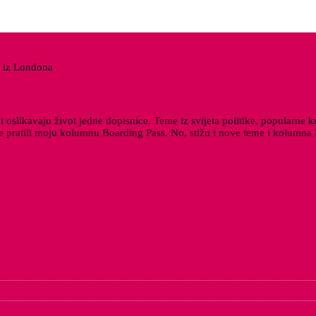
a iz Londona
slikavaju život jedne dopisnice. Teme iz svijeta politike, popularne kul
ste pratili moju kolumnu Boarding Pass. No, stižu i nove teme i kolumn