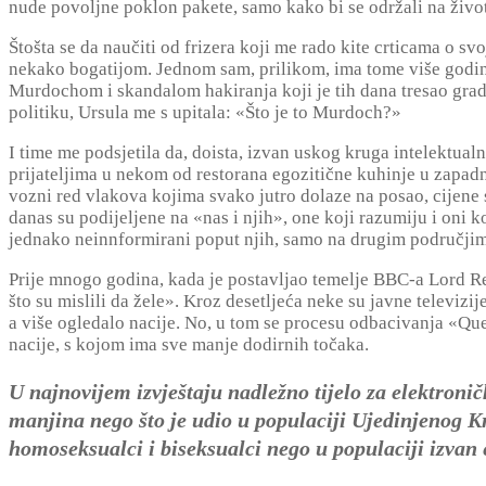
nude povoljne poklon pakete, samo kako bi se održali na živo
Štošta se da naučiti od frizera koji me rado kite crticama o s
nekako bogatijom. Jednom sam, prilikom, ima tome više godina
Murdochom i skandalom hakiranja koji je tih dana tresao gra
politiku, Ursula me s upitala: «Što je to Murdoch?»
I time me podsjetila da, doista, izvan uskog kruga intelektual
prijateljima u nekom od restorana egozitične kuhinje u zapadn
vozni red vlakova kojima svako jutro dolaze na posao, cijene s
danas su podijeljene na «nas i njih», one koji razumiju i oni 
jednako neinnformirani poput njih, samo na drugim područjima
Prije mnogo godina, kada je postavljao temelje BBC-a Lord Rei
što su mislili da žele». Kroz desetljeća neke su javne televizij
a više ogledalo nacije. No, u tom se procesu odbacivanja «Quee
nacije, s kojom ima sve manje dodirnih točaka.
U najnovijem izvještaju nadležno tijelo za elektronič
manjina nego što je udio u populaciji Ujedinjenog Kr
homoseksualci i biseksualci nego u populaciji izvan 