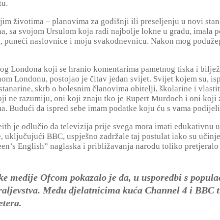
tu.
vojim životima – planovima za godišnji ili preseljenju u novi st
, sa svojom Ursulom koja radi najbolje lokne u gradu, imala po
d, puneći naslovnice i moju svakodnevnicu. Nakon mog podužeg
nog Londona koji se hranio komentarima pametnog tiska i bilježi
om Londonu, postojao je čitav jedan svijet. Svijet kojem su, is
tanarine, skrb o bolesnim članovima obitelji, školarine i vlasti
koji ne razumiju, oni koji znaju tko je Rupert Murdoch i oni koj
. Budući da ispred sebe imam podatke koju ću s vama podijeliti
th je odlučio da televizija prije svega mora imati edukativnu 
e, uključujući BBC, uspješno zadržale taj postulat iako su učinjen
n’s English” naglaska i približavanja narodu toliko pretjeralo 
ke medije Ofcom pokazalo je da, u usporedbi s populaci
aljevstva. Među djelatnicima kuća Channel 4 i BBC tri
etera.