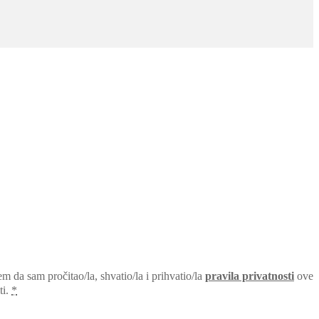
da sam pročitao/la, shvatio/la i prihvatio/la
pravila privatnosti
ove
ti.
*