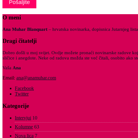
O meni
Ana Muhar Blanquart
– hrvatska novinarka, dopisnica Jutarnjeg list
Dragi čitatelji
Dobro došli u moj svijet. Ovdje možete pronaći novinarske radove koji o
sličice i anegdote. Neke od radova možda ste već čitali, osobito ako 
Vaša
Ana
Email:
ana@anamuhar.com
Facebook
Twitter
Kategorije
Intervjui
10
Kolumne
63
Nova lica
7