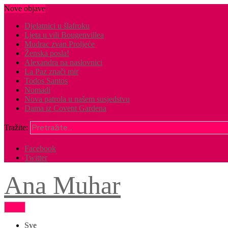
Nove objave
Djelatnici u šlafroku
Ljeta u vili Bougenvillea
Mudrac zvan Proljeće
Ženska posla!
Alexandra na naslovnici
La Paz znači mir
Todos Santos
Nomadi
Nova patrola u našem susjedstvu
Dama iz Covent Gardena
Tražite:
Facebook
Twitter
Ana Muhar
Sve