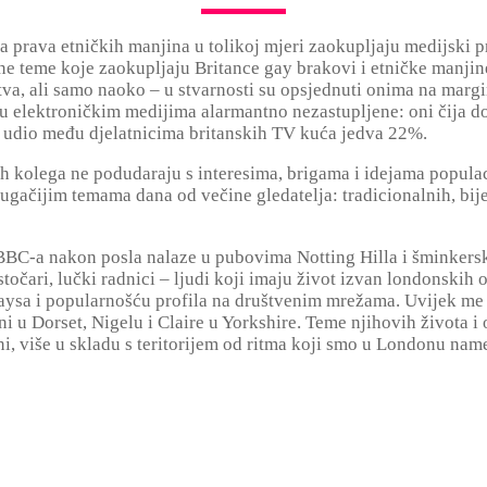
a prava etničkih manjina u tolikoj mjeri zaokupljaju medijski 
ne teme koje zaokupljaju Britance gay brakovi i etničke manjine,
tva, ali samo naoko – u stvarnosti su opsjednuti onima na margi
 elektroničkim medijima alarmantno nezastupljene: oni čija dob
aj udio među djelatnicima britanskih TV kuća jedva 22%.
ih kolega ne podudaraju s interesima, brigama i idejama populacij
drugačijim temama dana od večine gledatelja: tradicionalnih, bij
s BBC-a nakon posla nalaze u pubovima Notting Hilla i šminkers
i, stočari, lučki radnici – ljudi koji imaju život izvan londonski
rwaysa i popularnošću profila na društvenim mrežama. Uvijek me 
i u Dorset, Nigelu i Claire u Yorkshire. Teme njihovih života i 
, više u skladu s teritorijem od ritma koji smo u Londonu namet