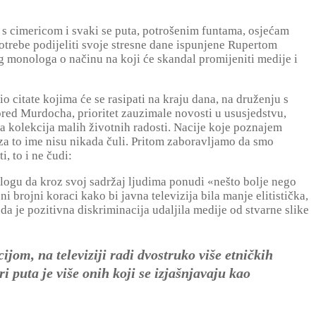
an s cimericom i svaki se puta, potrošenim funtama, osjećam
trebe podijeliti svoje stresne dane ispunjene Rupertom
 monologa o načinu na koji će skandal promijeniti medije i
o citate kojima će se rasipati na kraju dana, na druženju s
pred Murdocha, prioritet zauzimale novosti u ususjedstvu,
ta kolekcija malih životnih radosti. Nacije koje poznajem
i za to ime nisu nikada čuli. Pritom zaboravljamo da smo
, to i ne čudi:
ulogu da kroz svoj sadržaj ljudima ponudi «nešto bolje nego
i brojni koraci kako bi javna televizija bila manje elitistička,
da je pozitivna diskriminacija udaljila medije od stvarne slike
jom, na televiziji radi dvostruko više etničkih
 puta je više onih koji se izjašnjavaju kao