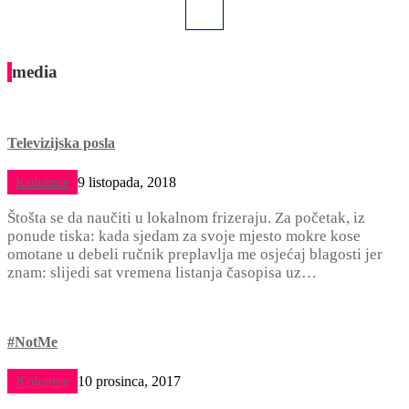
media
Televizijska posla
Kolumne
9 listopada, 2018
Štošta se da naučiti u lokalnom frizeraju. Za početak, iz
ponude tiska: kada sjedam za svoje mjesto mokre kose
omotane u debeli ručnik preplavlja me osjećaj blagosti jer
znam: slijedi sat vremena listanja časopisa uz…
#NotMe
Kolumne
10 prosinca, 2017