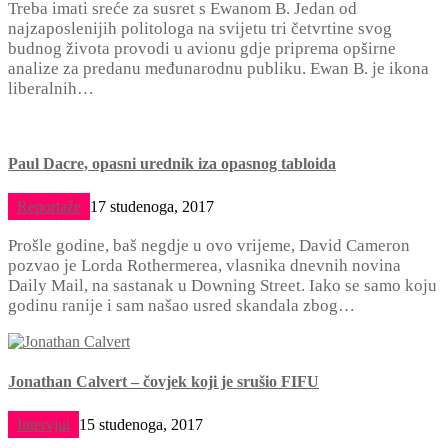
Treba imati sreće za susret s Ewanom B. Jedan od
najzaposlenijih politologa na svijetu tri četvrtine svog
budnog života provodi u avionu gdje priprema opširne
analize za predanu međunarodnu publiku. Ewan B. je ikona
liberalnih…
Paul Dacre, opasni urednik iza opasnog tabloida
Reportaže
17 studenoga, 2017
Prošle godine, baš negdje u ovo vrijeme, David Cameron
pozvao je Lorda Rothermerea, vlasnika dnevnih novina
Daily Mail, na sastanak u Downing Street. Iako se samo koju
godinu ranije i sam našao usred skandala zbog…
Jonathan Calvert – čovjek koji je srušio FIFU
Intervjui
15 studenoga, 2017