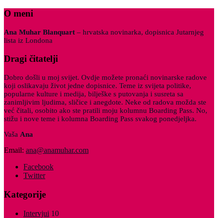
O meni
Ana Muhar Blanquart
– hrvatska novinarka, dopisnica Jutarnjeg
lista iz Londona
Dragi čitatelji
Dobro došli u moj svijet. Ovdje možete pronaći novinarske radove
koji oslikavaju život jedne dopisnice. Teme iz svijeta politike,
popularne kulture i medija, bilješke s putovanja i susreta sa
zanimljivim ljudima, sličice i anegdote. Neke od radova možda ste
već čitali, osobito ako ste pratili moju kolumnu Boarding Pass. No,
stižu i nove teme i kolumna Boarding Pass svakog ponedjeljka.
Vaša
Ana
Email:
ana@anamuhar.com
Facebook
Twitter
Kategorije
Intervjui
10