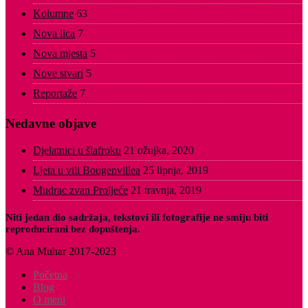
Kolumne
63
Nova lica
7
Nova mjesta
5
Nove stvari
5
Reportaže
7
Nedavne objave
Djelatnici u šlafroku
21 ožujka, 2020
Ljeta u vili Bougenvillea
25 lipnja, 2019
Mudrac zvan Proljeće
21 travnja, 2019
Niti jedan dio sadržaja, tekstovi ili fotografije ne smiju biti
reproducirani bez dopuštenja.
© Ana Muhar 2017-2023
Početna
Blog
O meni