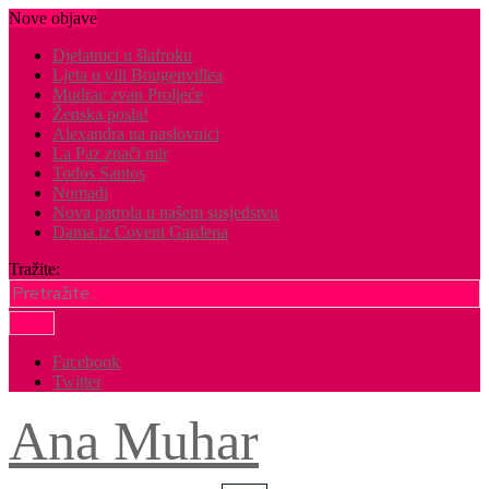
Nove objave
Djelatnici u šlafroku
Ljeta u vili Bougenvillea
Mudrac zvan Proljeće
Ženska posla!
Alexandra na naslovnici
La Paz znači mir
Todos Santos
Nomadi
Nova patrola u našem susjedstvu
Dama iz Covent Gardena
Tražite:
Facebook
Twitter
Ana Muhar