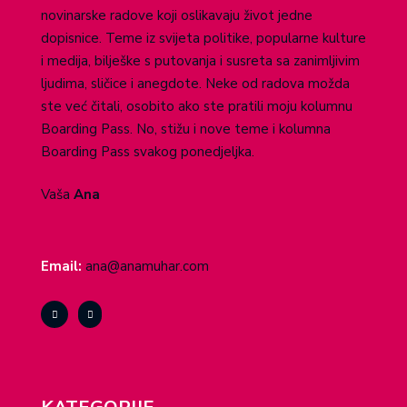
novinarske radove koji oslikavaju život jedne
dopisnice. Teme iz svijeta politike, popularne kulture
i medija, bilješke s putovanja i susreta sa zanimljivim
ljudima, sličice i anegdote. Neke od radova možda
ste već čitali, osobito ako ste pratili moju kolumnu
Boarding Pass. No, stižu i nove teme i kolumna
Boarding Pass svakog ponedjeljka.
Vaša
Ana
Email:
ana@anamuhar.com