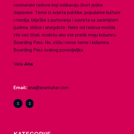
novinarske radove koji oslikavaju život jedne
dopisnice. Teme iz svijeta politike, popularne kulture
i medija, bilješke s putovanja i susreta sa zanimljivim
ljudima, sličice i anegdote. Neke od radova možda
ste već čitali, osobito ako ste pratili moju kolumnu
Boarding Pass. No, stižu i nove teme i kolumna
Boarding Pass svakog ponedjeljka.
Vaša
Ana
Email:
ana@anamuhar.com