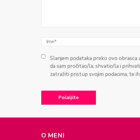
Slanjem podataka preko ovo obrasca z
da sam pročitao/la, shvatio/la i prihvat
zatražiti pristup svojim podacima, te ih p
O MENI