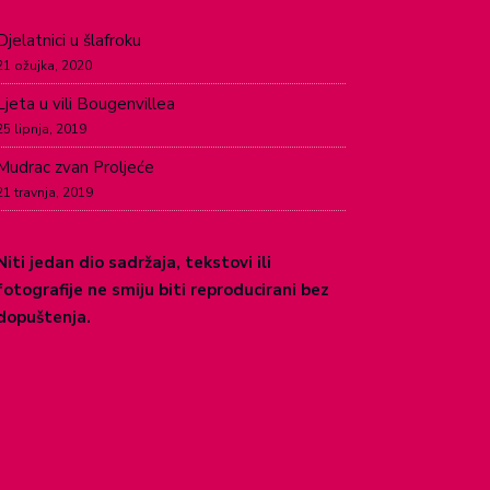
Djelatnici u šlafroku
21 ožujka, 2020
Ljeta u vili Bougenvillea
25 lipnja, 2019
Mudrac zvan Proljeće
21 travnja, 2019
Niti jedan dio sadržaja, tekstovi ili
fotografije ne smiju biti reproducirani bez
dopuštenja.