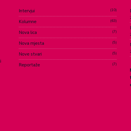
10
Intervjui
63
Kolumne
7
Nova lica
5
Nova mjesta
5
Nove stvari
i
7
Reportaže