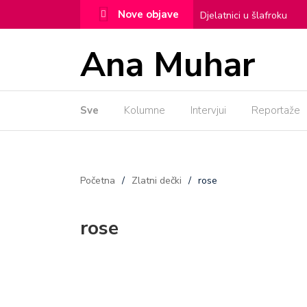
Nove objave
Djelatnici u šlafroku
Ženska posla!
Alexa
Ana Muhar
Todos Santos
Noma
Sve
Kolumne
Intervjui
Dama iz Covent Garden
Reportaže
Početna
/
Zlatni dečki
/
rose
rose