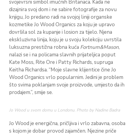
svojevrsni simbol imućnih Britanaca. Kada ne
dizajnira svoj dom i ne sabire fotografije za novu
knjigu, Jo predano radi na svojoj liniji organske
kozmetike Jo Wood Organics za koju je upravo
dovršila sol za kupanje i losion za tijelo. Njena
ekskluzivna linija, koju je u svoju kolekciju uvrstila
luksuzna prestižna robna kuća
Fortnum
&Mason
,
nalazi se i na policama slavnih prijateljica poput
Kate Moss, Rite Ore i Patty Richards, supruga
Keitha Richardsa. “Moje slavne klijentice čine Jo
Wood Organics vrlo popularnim. Jedini je problem
što svima poklanjam svoje proizvode, umjesto da ih
prodajem.”, smije se.
Jo Wood u svom domu u Londonu. Photo by Nadine Badra
Jo Wood je energična, pričljiva i vrlo zabavna, osoba
s kojom je dobar provod zajamčen. Njezine priče