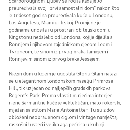
Scarboroughom. Ljubav se rodila kada je Jo
preuređivala svoj “prvi samostalni dom” nakon što
je trideset godina preuređivala kuće u Londonu,
Los Angelesu, Miamiju i Irskoj. Promjene je
godinama unosila i u prostrani obiteljski dom u
Kingstonu nedaleko od Londona, koji je dijelila s
Ronnijem i njihovom zajedničkom djecom Leom i
Tyroneom, te sinom iz prvog braka Jamiejem i
Ronnijevim sinom iz prvog braka Jessejem.
Njezin dom u kojem je ugostila Gloriu Glam nalazi
se u elegantnom londonskom naselju Primrose
Hill, tik uz jedan od najljepših gradskih parkova
Regent’s Park. Prema vlastitim riječima interijer
njene šarmantne kuće je «eklektičan, malo rokerski,
miješan sa stilom Marie Antoinette.» Tu su zidovi
obloženi neobrađenom ciglom i vintage namještaj,
raskošni lusteri i velika aga pećnica u kuhinji –