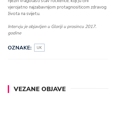
njezin vragolasti stav rockerice, koji ju čini
vjerojatno najzabavnijom protagnositicom zdravog
života na svijetu.
Intervju je objavljen u Gloriji u prosincu 2017.
godine
OZNAKE:
UK
VEZANE OBJAVE