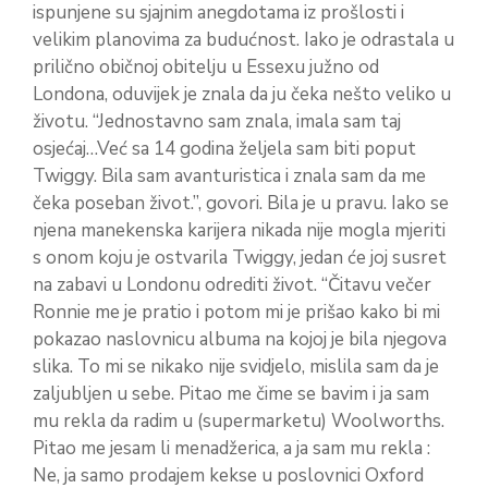
ispunjene su sjajnim anegdotama iz prošlosti i
velikim planovima za budućnost. Iako je odrastala u
prilično običnoj obitelju u Essexu južno od
Londona, oduvijek je znala da ju čeka nešto veliko u
životu. “Jednostavno sam znala, imala sam taj
osjećaj…Već sa 14 godina željela sam biti poput
Twiggy. Bila sam avanturistica i znala sam da me
čeka poseban život.”, govori. Bila je u pravu. Iako se
njena manekenska karijera nikada nije mogla mjeriti
s onom koju je ostvarila Twiggy, jedan će joj susret
na zabavi u Londonu odrediti život. “Čitavu večer
Ronnie me je pratio i potom mi je prišao kako bi mi
pokazao naslovnicu albuma na kojoj je bila njegova
slika. To mi se nikako nije svidjelo, mislila sam da je
zaljubljen u sebe. Pitao me čime se bavim i ja sam
mu rekla da radim u (supermarketu) Woolworths.
Pitao me jesam li menadžerica, a ja sam mu rekla :
Ne, ja samo prodajem kekse u poslovnici Oxford