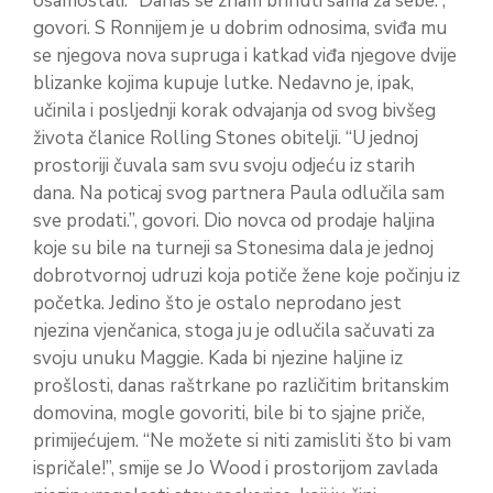
osamostali. “Danas se znam brinuti sama za sebe.”,
govori. S Ronnijem je u dobrim odnosima, sviđa mu
se njegova nova supruga i katkad viđa njegove dvije
blizanke kojima kupuje lutke. Nedavno je, ipak,
učinila i posljednji korak odvajanja od svog bivšeg
života članice Rolling Stones obitelji. “U jednoj
prostoriji čuvala sam svu svoju odjeću iz starih
dana. Na poticaj svog partnera Paula odlučila sam
sve prodati.”, govori. Dio novca od prodaje haljina
koje su bile na turneji sa Stonesima dala je jednoj
dobrotvornoj udruzi koja potiče žene koje počinju iz
početka. Jedino što je ostalo neprodano jest
njezina vjenčanica, stoga ju je odlučila sačuvati za
svoju unuku Maggie. Kada bi njezine haljine iz
prošlosti, danas raštrkane po različitim britanskim
domovina, mogle govoriti, bile bi to sjajne priče,
primijećujem. “Ne možete si niti zamisliti što bi vam
ispričale!”, smije se Jo Wood i prostorijom zavlada