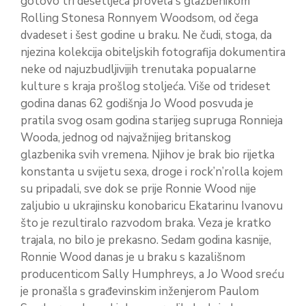
gotovo tri desetljeća provela s glazbenikom
Rolling Stonesa Ronnyem Woodsom, od čega
dvadeset i šest godine u braku. Ne čudi, stoga, da
njezina kolekcija obiteljskih fotografija dokumentira
neke od najuzbudljivijih trenutaka popualarne
kulture s kraja prošlog stoljeća. Više od trideset
godina danas 62 godišnja Jo Wood posvuda je
pratila svog osam godina starijeg supruga Ronnieja
Wooda, jednog od najvažnijeg britanskog
glazbenika svih vremena. Njihov je brak bio rijetka
konstanta u svijetu sexa, droge i rock’n’rolla kojem
su pripadali, sve dok se prije Ronnie Wood nije
zaljubio u ukrajinsku konobaricu Ekatarinu Ivanovu
što je rezultiralo razvodom braka. Veza je kratko
trajala, no bilo je prekasno. Sedam godina kasnije,
Ronnie Wood danas je u braku s kazališnom
producenticom Sally Humphreys, a Jo Wood sreću
je pronašla s građevinskim inženjerom Paulom