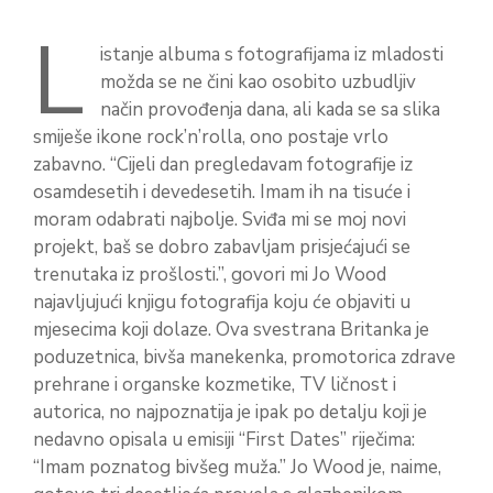
L
istanje albuma s fotografijama iz mladosti
možda se ne čini kao osobito uzbudljiv
način provođenja dana, ali kada se sa slika
smiješe ikone rock’n’rolla, ono postaje vrlo
zabavno. “Cijeli dan pregledavam fotografije iz
osamdesetih i devedesetih. Imam ih na tisuće i
moram odabrati najbolje. Sviđa mi se moj novi
projekt, baš se dobro zabavljam prisjećajući se
trenutaka iz prošlosti.”, govori mi Jo Wood
najavljujući knjigu fotografija koju će objaviti u
mjesecima koji dolaze. Ova svestrana Britanka je
poduzetnica, bivša manekenka, promotorica zdrave
prehrane i organske kozmetike, TV ličnost i
autorica, no najpoznatija je ipak po detalju koji je
nedavno opisala u emisiji “First Dates” riječima:
“Imam poznatog bivšeg muža.” Jo Wood je, naime,