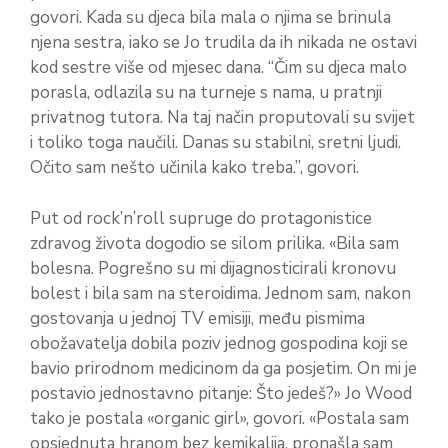
govori. Kada su djeca bila mala o njima se brinula
njena sestra, iako se Jo trudila da ih nikada ne ostavi
kod sestre više od mjesec dana. “Čim su djeca malo
porasla, odlazila su na turneje s nama, u pratnji
privatnog tutora. Na taj način proputovali su svijet
i toliko toga naučili. Danas su stabilni, sretni ljudi.
Očito sam nešto učinila kako treba.”, govori.
Put od rock’n’roll supruge do protagonistice
zdravog života dogodio se silom prilika. «Bila sam
bolesna. Pogrešno su mi dijagnosticirali kronovu
bolest i bila sam na steroidima. Jednom sam, nakon
gostovanja u jednoj TV emisiji, među pismima
obožavatelja dobila poziv jednog gospodina koji se
bavio prirodnom medicinom da ga posjetim. On mi je
postavio jednostavno pitanje: Što jedeš?» Jo Wood
tako je postala «organic girl», govori. «Postala sam
opsjednuta hranom bez kemikalija, pronašla sam