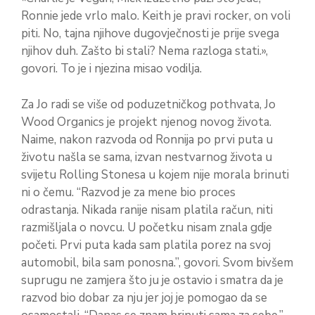
Ronnie jede vrlo malo. Keith je pravi rocker, on voli
piti. No, tajna njihove dugovječnosti je prije svega
njihov duh. Zašto bi stali? Nema razloga stati.»,
govori. To je i njezina misao vodilja.
Za Jo radi se više od poduzetničkog pothvata, Jo
Wood Organics je projekt njenog novog života.
Naime, nakon razvoda od Ronnija po prvi puta u
životu našla se sama, izvan nestvarnog života u
svijetu Rolling Stonesa u kojem nije morala brinuti
ni o čemu. “Razvod je za mene bio proces
odrastanja. Nikada ranije nisam platila račun, niti
razmišljala o novcu. U početku nisam znala gdje
početi. Prvi puta kada sam platila porez na svoj
automobil, bila sam ponosna.”, govori. Svom bivšem
suprugu ne zamjera što ju je ostavio i smatra da je
razvod bio dobar za nju jer joj je pomogao da se