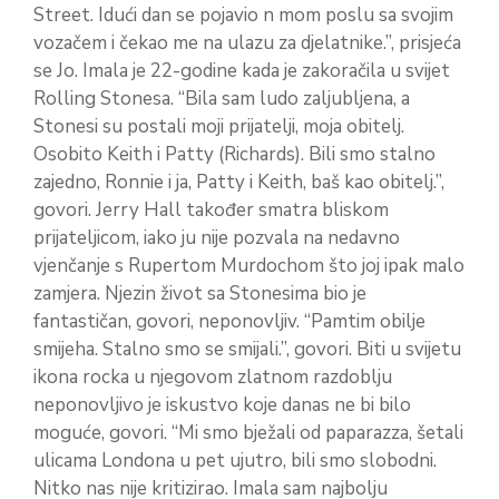
Street. Idući dan se pojavio n mom poslu sa svojim
vozačem i čekao me na ulazu za djelatnike.”, prisjeća
se Jo. Imala je 22-godine kada je zakoračila u svijet
Rolling Stonesa. “Bila sam ludo zaljubljena, a
Stonesi su postali moji prijatelji, moja obitelj.
Osobito Keith i Patty (Richards). Bili smo stalno
zajedno, Ronnie i ja, Patty i Keith, baš kao obitelj.”,
govori. Jerry Hall također smatra bliskom
prijateljicom, iako ju nije pozvala na nedavno
vjenčanje s Rupertom Murdochom što joj ipak malo
zamjera. Njezin život sa Stonesima bio je
fantastičan, govori, neponovljiv. “Pamtim obilje
smijeha. Stalno smo se smijali.”, govori. Biti u svijetu
ikona rocka u njegovom zlatnom razdoblju
neponovljivo je iskustvo koje danas ne bi bilo
moguće, govori. “Mi smo bježali od paparazza, šetali
ulicama Londona u pet ujutro, bili smo slobodni.
Nitko nas nije kritizirao. Imala sam najbolju