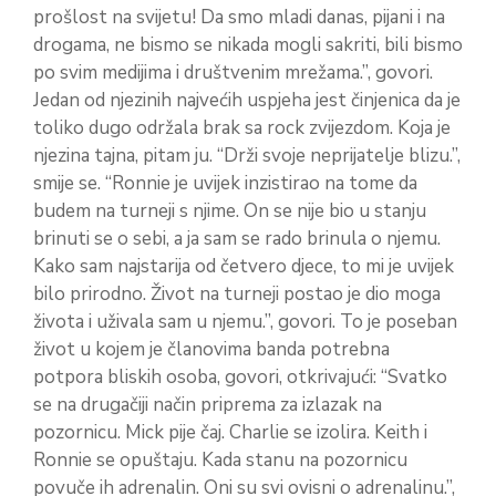
prošlost na svijetu! Da smo mladi danas, pijani i na
drogama, ne bismo se nikada mogli sakriti, bili bismo
po svim medijima i društvenim mrežama.”, govori.
Jedan od njezinih najvećih uspjeha jest činjenica da je
toliko dugo održala brak sa rock zvijezdom. Koja je
njezina tajna, pitam ju. “Drži svoje neprijatelje blizu.”,
smije se. “Ronnie je uvijek inzistirao na tome da
budem na turneji s njime. On se nije bio u stanju
brinuti se o sebi, a ja sam se rado brinula o njemu.
Kako sam najstarija od četvero djece, to mi je uvijek
bilo prirodno. Život na turneji postao je dio moga
života i uživala sam u njemu.”, govori. To je poseban
život u kojem je članovima banda potrebna
potpora bliskih osoba, govori, otkrivajući: “Svatko
se na drugačiji način priprema za izlazak na
pozornicu. Mick pije čaj. Charlie se izolira. Keith i
Ronnie se opuštaju. Kada stanu na pozornicu
povuče ih adrenalin. Oni su svi ovisni o adrenalinu.”,