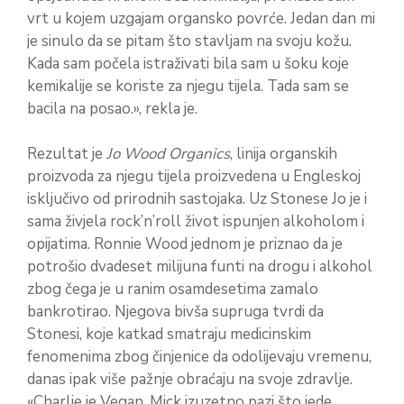
vrt u kojem uzgajam organsko povrće. Jedan dan mi
je sinulo da se pitam što stavljam na svoju kožu.
Kada sam počela istraživati bila sam u šoku koje
kemikalije se koriste za njegu tijela. Tada sam se
bacila na posao.», rekla je.
Rezultat je
Jo Wood Organics
, linija organskih
proizvoda za njegu tijela proizvedena u Engleskoj
isključivo od prirodnih sastojaka. Uz Stonese Jo je i
sama živjela rock’n’roll život ispunjen alkoholom i
opijatima. Ronnie Wood jednom je priznao da je
potrošio dvadeset milijuna funti na drogu i alkohol
zbog čega je u ranim osamdesetima zamalo
bankrotirao. Njegova bivša supruga tvrdi da
Stonesi, koje katkad smatraju medicinskim
fenomenima zbog činjenice da odolijevaju vremenu,
danas ipak više pažnje obraćaju na svoje zdravlje.
«Charlie je Vegan, Mick izuzetno pazi što jede,